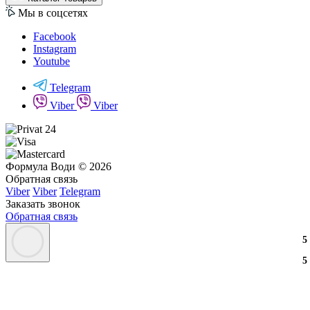
Мы в соцсетях
Facebook
Instagram
Youtube
Telegram
Viber
Viber
Формула Води © 2026
Обратная связь
Viber
Viber
Telegram
Заказать звонок
Обратная связь
3
2
3
5
3
2
3
5