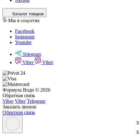
Акции
Каталог товаров
Мы в соцсетях
Facebook
Instagram
Youtube
Telegram
Viber
Viber
Формула Води © 2026
Обратная связь
Viber
Viber
Telegram
Заказать звонок
Обратная связь
3
2
3
5
3
2
3
5