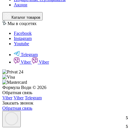
Акции
Каталог товаров
Мы в соцсетях
Facebook
Instagram
Youtube
Telegram
Viber
Viber
Формула Води © 2026
Обратная связь
Viber
Viber
Telegram
Заказать звонок
Обратная связь
3
2
3
5
3
2
3
5