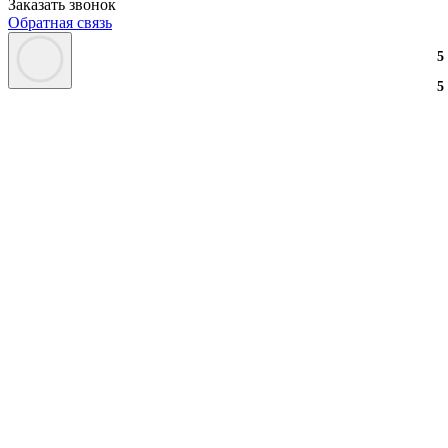
Заказать звонок
Обратная связь
3
2
3
5
3
2
3
5