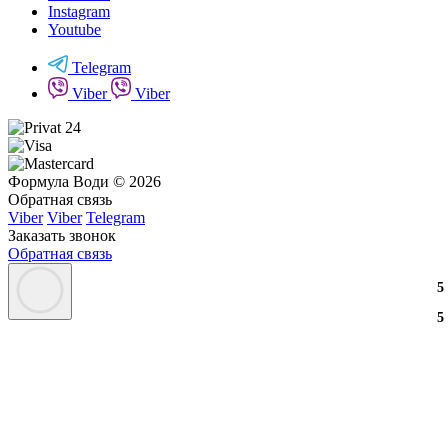
Instagram
Youtube
Telegram
Viber
Viber
Формула Води © 2026
Обратная связь
Viber
Viber
Telegram
Заказать звонок
Обратная связь
3
2
3
5
3
2
3
5