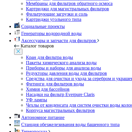
Мембраны для фильтров обратного осмоса
Картриджи для магистральных фильтров
Фильтрующие загрузки и соль
Картриджи угольного типа
Социальные проекты
Генераторы водородной воды
Аксессуары и запчасти для фильтров
Каталог товаров
Кран для фильтра воды
Пакеты химического анализа воды
Приборы и наборы для анализа воды
Редукторы давления воды для фильтров
Средства для очистки и ухода за серебром и украш
Фитинги для фильтров воды
Химия для бассейнов
Насадки на фильтр Everpure Claris
УФ лампы
Чехлы от конденсата для систем очистки воды коло
Корпуса магистральных фильтров
Автономное питание
Станция обезжелезивания воды башенного типа
Термопосуда