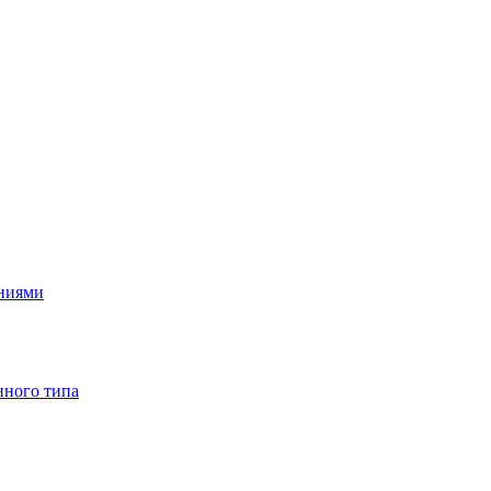
ениями
нного типа