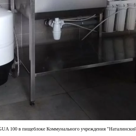
GUA 100 в пищеблоке Коммунального учреждения "Наталинский 