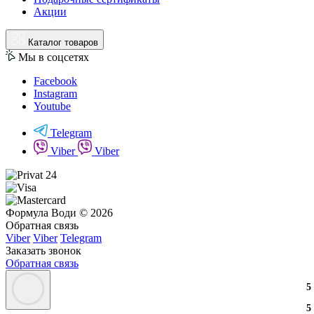
Акции
Каталог товаров
Мы в соцсетях
Facebook
Instagram
Youtube
Telegram
Viber
Viber
Формула Води © 2026
Обратная связь
Viber
Viber
Telegram
Заказать звонок
Обратная связь
3
2
3
5
3
2
3
5