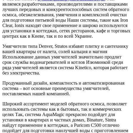
являемся разработчиками, производителями и поставщиками
лучших передовых и конкурентоспособных систем обратного
осмоса, обезжелезивания, умягчения и комплексной очистки
для подготовки питьевой воды Наши системы, такие как Iron
Clear, Ionix находят свое применение и широко используются
для установки в коттеджах, сетях ресторанов, кафе и торговых
центрах как в Киеве, так и по всей Украине.
Умягчители типа Denver, Stratos избавят плитку и сантехнику
вашей квартиры от налета, солей кальция и магния
Использование данных умягчителей значительно продлит
срок службы водонагревателей и котлов Изюминкой среди
ряда умягчителей является система Kineticо, которая работает
без электричества.
Продуманный дизайн, компактность и автоматизированная
система – вот основные преимущества умягчителей,
поставляемых нашей компанией.
Широкий ассортимент моделей обратного осмоса, позволяет
использовать системы как в бытовых, так и коммерческих
целях Так, система AquaMagic прекрасно подойдет для
установки в квартирах и частных домах, Binature, Sintra
найдут применение в коттеджах, а Puricom C500 отлично
подойдет для подготовки наилучшей воды с приготовлением