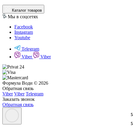
Каталог товаров
Мы в соцсетях
Facebook
Instagram
Youtube
Telegram
Viber
Viber
Формула Води © 2026
Обратная связь
Viber
Viber
Telegram
Заказать звонок
Обратная связь
3
2
3
5
3
2
3
5