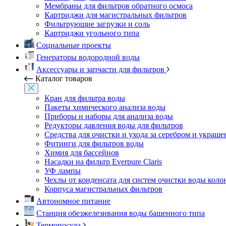
Мембраны для фильтров обратного осмоса
Картриджи для магистральных фильтров
Фильтрующие загрузки и соль
Картриджи угольного типа
Социальные проекты
Генераторы водородной воды
Аксессуары и запчасти для фильтров
Каталог товаров
Кран для фильтра воды
Пакеты химического анализа воды
Приборы и наборы для анализа воды
Редукторы давления воды для фильтров
Средства для очистки и ухода за серебром и украш
Фитинги для фильтров воды
Химия для бассейнов
Насадки на фильтр Everpure Claris
УФ лампы
Чехлы от конденсата для систем очистки воды коло
Корпуса магистральных фильтров
Автономное питание
Станция обезжелезивания воды башенного типа
Термопосуда