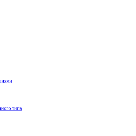
ениями
нного типа