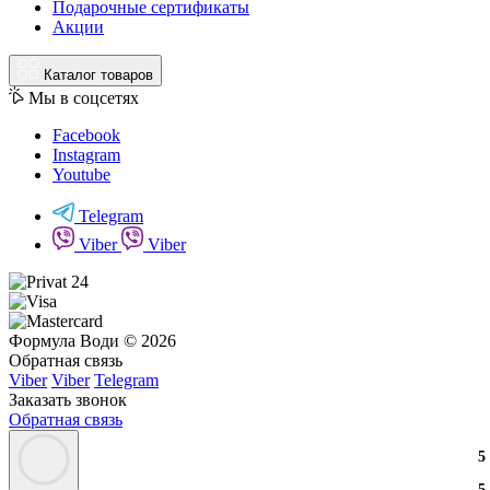
Подарочные сертификаты
Акции
Каталог товаров
Мы в соцсетях
Facebook
Instagram
Youtube
Telegram
Viber
Viber
Формула Води © 2026
Обратная связь
Viber
Viber
Telegram
Заказать звонок
Обратная связь
3
2
3
5
3
2
3
5