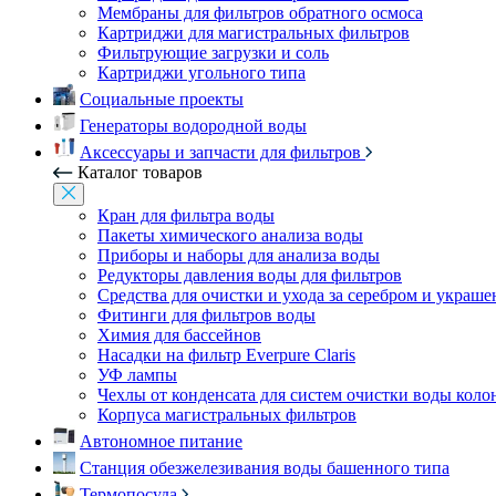
Мембраны для фильтров обратного осмоса
Картриджи для магистральных фильтров
Фильтрующие загрузки и соль
Картриджи угольного типа
Социальные проекты
Генераторы водородной воды
Аксессуары и запчасти для фильтров
Каталог товаров
Кран для фильтра воды
Пакеты химического анализа воды
Приборы и наборы для анализа воды
Редукторы давления воды для фильтров
Средства для очистки и ухода за серебром и украш
Фитинги для фильтров воды
Химия для бассейнов
Насадки на фильтр Everpure Claris
УФ лампы
Чехлы от конденсата для систем очистки воды коло
Корпуса магистральных фильтров
Автономное питание
Станция обезжелезивания воды башенного типа
Термопосуда