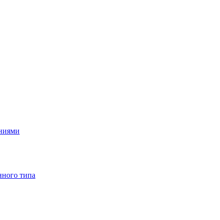
ениями
нного типа