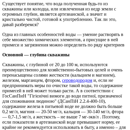
Существует понятие, что вода полученная будь-то из
скважины или колодца, или извлеченная из недр земли с
огромных глубин, является артезианской, а значит и
кристально чистой, готовой к употреблению. Так ли это,
давай разберемся?
Одна из главных особенностей воды — умение растворять в
себе множество химических элементов, а присущие в ней
примеси и загрязнения можно определить по ряду критериев
Основной — глубина скважины
Скважины, с глубиной от 20 до 100 м, используются
преимущественно для хозяйственно-бытовых целей и очень
перенасыщены солями жесткости (кальцием и магнием),
железом, марганцем, фтором,
сероводородом
и, если не
предпринимать меры по очистке такой воды, то содержание
примесей в ней может только расти. А в соответствии с
ГосСанПиН "Гігієнічні вимоги до води питної, призначеної
для споживання людиною" (ДСанПіН 2.2.4-400-10),
содержание железа в питьевой воде не должно быть больше
0,2 мг/л, магния — 20-50 мг/л, кальция — 30-140 мг/л, фтора
— 0,7-1,5 мг/л, а жесткость – не выше 7 мг-экв/л . Поэтому,
если показатели в артезианской воде превышают норму, ее
крайне не рекомендуется использовать в быту, а именно – для