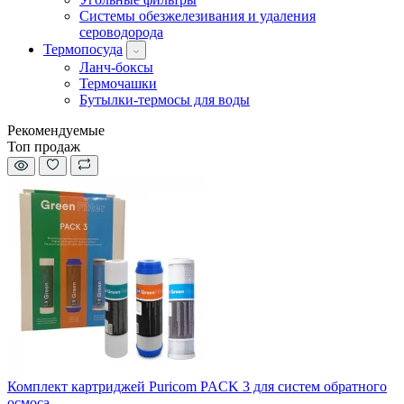
Системы обезжелезивания и удаления
сероводорода
Термопосуда
Ланч-боксы
Термочашки
Бутылки-термосы для воды
Рекомендуемые
Топ продаж
Комплект картриджей Puricom PACK 3 для систем обратного
осмоса