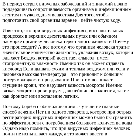
В период острых вирусных заболеваний и эпидемий важно
поддерживать сопротивляемость организма к инфекционным
агентам и чужеродным веществам Для того, чтобы
подготовить свой организм заранее - пейте чистую воду.
Известно, что при вирусных инфекциях, воспалительных
процессах в верхних дыхательных путях или обычном
насморке организм человека теряет много жидкости Почему
это происходит? А все потому, что организм человека тратит
значительное количество жидкости, увлажняя воздух, который
вдыхает Воздух, который достигает альвеол, имеет
стопроцентную влажность Именно так он может отдавать
кислород Если дышать сухим и теплым воздухом или если у
человека высокая температура – это приводит к большим
потерям жидкости при дыхании При этом возникает
сгущение крови, что нарушает вязкость мокроты Именно
вязкая мокрота провоцирует дальнейшие осложнения, такие
как бронхит или воспаление легких.
Поэтому борьба с обезвоживанием - чуть ли не главный
способ лечения Нет ни одного лекарства, которое при острых
респираторно-вирусных инфекциях можно было бы сравнить
по эффективности с потреблением большого количества воды
Однако надо помнить, что при вирусных инфекциях человек
почти не испытывает жажду, а это может ввести в