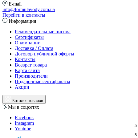
E-mail
info@formulavody.com.ua
Перейти в контакты
Информация
Рекомендательные письма
Сертификаты
О компании
Доставка / Оплата
Договор публичной оферты
Контакты
Возврат товара
Карта сайта
Производители
Подарочные сертификаты
Акции
Каталог товаров
Мы в соцсетях
Facebook
Instagram
3
2
3
5
Youtube
3
2
3
5