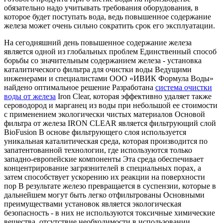
обязательно надо учитывать требования оборудования, в
которое будет поступать вода, ведь повышенное содержание
железа может очень сильно сократить срок его эксплуатации.
На сегодняшний день повышенное содержание железа
является одной из глобальных проблем Единственный способ
борьбы со значительным содержанием железа - установка
каталитического фильтра для очистки воды Ведущими
инженерами и специалистами ООО «ИВИК Формула Воды»
найдено оптимальное решение Разработана
система очистки
воды от железа
Iron Clear, которая эффективно удаляет также
сероводород и марганец из воды при небольшой ее стоимости
с применением экологически чистых материалов Основой
фильтра от железа IRON CLEAR является фильтрующий слой
BioFusion В основе фильтрующего слоя используется
уникальная каталитическая среда, которая производится по
запатентованной технологии, где используются только
западно-европейские компоненты Эта среда обеспечивает
концентрирование загрязнителей в специальных порах, а
затем способствует ускорению их реакции на поверхности
пор В результате железо превращается в суспензии, которые в
дальнейшем могут быть легко отфильтрованы Основными
преимуществами установок является экологическая
безопасность - в них не используются токсичные химические
вещества, отсутствие необходимости в использовании