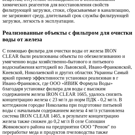
химических реагентов для восстановления свойств
фильтрующей загрузки, стоки, сбрасываемые в канализацию,
не загрязняют среду, длительный срок службы фильтрующей
загрузки, легкость в эксплуатации.
Реализованные объекты с фильтром для очистки
воды от железа
С помощью фильтра для очистки воды от железа IRON
CLEAR были реализованы объекты по обезжелезиванию и
умягчению воды хозяйственно-бытового и питьевого
водоснабжения коттеджей во Львовской, Ивано-Франковской,
Киевской, Николаевской и других областях Украины Самый
яркий пример эффективности установки реализован в г
Ивано-Франковск, где ООО «ИВИК Формула Воды»
благодаря установке фильтра для воды с высоким
содержанием железа IRON CLEAR 1665, удалось снизить
концентрацию железа с 23 мг/л до норм ПДК - 0,2 мг/л. В
коттеджном городке Николаева при подготовке питьевой
воды с начальным содержанием железа 4 мг/л установлена ​​
система IRON CLEAR 1465, в результате концентрацию
железа также снижен до 0,2 мг/л В селе Сопошин
Жовковского района на предприятии ООО "Реном" по
переработке меда и продуктов пчеловодства также