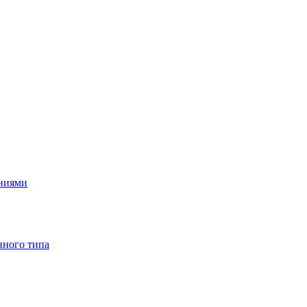
ениями
нного типа