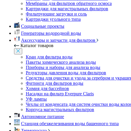
Мембраны для фильтров обратного осмоса
Картриджи для магистральных фильтров
Фильтрующие загрузки и соль
Картриджи угольного типа
Социальные проекты
Генераторы водородной воды
Аксессуары и запчасти для фильтров
Каталог товаров
Кран для фильтра воды
Пакеты химического анализа воды
Приборы и наборы для анализа воды
Редукторы давления воды для фильтров
Средства для очистки и ухода за серебром и украш
Фитинги для фильтров воды
Химия для бассейнов
Насадки на фильтр Everpure Claris
УФ лампы
Чехлы от конденсата для систем очистки воды коло
Корпуса магистральных фильтров
Автономное питание
Станция обезжелезивания воды башенного типа
Термопосуда