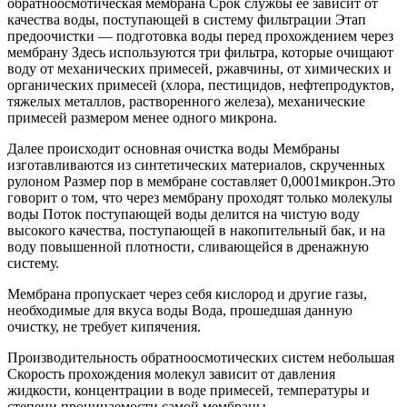
обратноосмотическая мембрана Срок службы ее зависит от
качества воды, поступающей в систему фильтрации Этап
предоочистки — подготовка воды перед прохождением через
мембрану Здесь используются три фильтра, которые очищают
воду от механических примесей, ржавчины, от химических и
органических примесей (хлора, пестицидов, нефтепродуктов,
тяжелых металлов, растворенного железа), механические
примесей размером менее одного микрона.
Далее происходит основная очистка воды Мембраны
изготавливаются из синтетических материалов, скрученных
рулоном Размер пор в мембране составляет 0,0001микрон.Это
говорит о том, что через мембрану проходят только молекулы
воды Поток поступающей воды делится на чистую воду
высокого качества, поступающей в накопительный бак, и на
воду повышенной плотности, сливающейся в дренажную
систему.
Мембрана пропускает через себя кислород и другие газы,
необходимые для вкуса воды Вода, прошедшая данную
очистку, не требует кипячения.
Производительность обратноосмотических систем небольшая
Скорость прохождения молекул зависит от давления
жидкости, концентрации в воде примесей, температуры и
степени проницаемости самой мембраны.