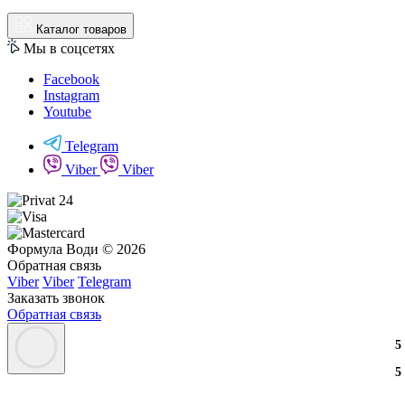
Каталог товаров
Мы в соцсетях
Facebook
Instagram
Youtube
Telegram
Viber
Viber
Формула Води © 2026
Обратная связь
Viber
Viber
Telegram
Заказать звонок
Обратная связь
3
2
3
5
3
2
3
5