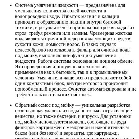
Система умягчения жидкости — предназначена для
уменьшения количества солей жесткости в
водопроводной воде. Избыток магния и кальция
приводит к образованию накипи внутри бытовой
техники, в результате чего приборы быстрее выходят из
строя, требуя ремонта или замены. Чрезмерная жесткая
вода является причиной перерасхода моющих средств,
сухости кожи, ломкости волос. В таких случаях
целесообразно использовать фильтр для очистки воды
под мойку, выполняющий функцию умягчения
жидкости. Работа системы основана на ионном обмене.
Это проверенная и популярная технология,
применяемая как в бытовых, так и в промышленных
условиях. Умягчители чаще всего представляют собой
один компактный блок, внутри которого происходит
ионообменный процесс. Очистка автоматизирована и не
требует пользовательских настроек.
Обратный осмос под мойку — уникальная разработка,
позволяющая удалить из воды не только загрязняющие
вещества, но также бактерии и вирусы. Для установки
под мойку используются модели, состоящие из ряда
фильтров-картриджей с мембраной и накопительным
баком (или без него) и варианты, где картриджи,
мембрана и бак размещены внутри одного компактного