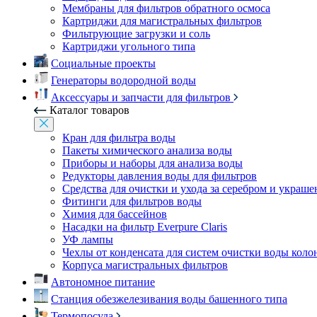
Мембраны для фильтров обратного осмоса
Картриджи для магистральных фильтров
Фильтрующие загрузки и соль
Картриджи угольного типа
Социальные проекты
Генераторы водородной воды
Аксессуары и запчасти для фильтров
Каталог товаров
Кран для фильтра воды
Пакеты химического анализа воды
Приборы и наборы для анализа воды
Редукторы давления воды для фильтров
Средства для очистки и ухода за серебром и украш
Фитинги для фильтров воды
Химия для бассейнов
Насадки на фильтр Everpure Claris
УФ лампы
Чехлы от конденсата для систем очистки воды коло
Корпуса магистральных фильтров
Автономное питание
Станция обезжелезивания воды башенного типа
Термопосуда