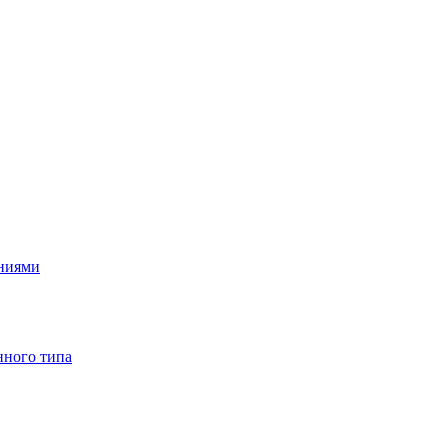
ениями
нного типа