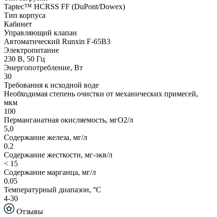
Taptec™ HCRSS FF (DuPont/Dowex)
Тип корпуса
Кабинет
Управляющий клапан
Автоматический Runxin F-65B3
Электропитание
230 В, 50 Гц
Энергопотребление, Вт
30
Требования к исходной воде
Необходимая степень очистки от механических примесей,
мкм
100
Перманганатная окисляемость, мгО2/л
5,0
Содержание железа, мг/л
0.2
Содержание жесткости, мг-экв/л
< 15
Содержание марганца, мг/л
0.05
Температурный диапазон, °С
4-30
Отзывы