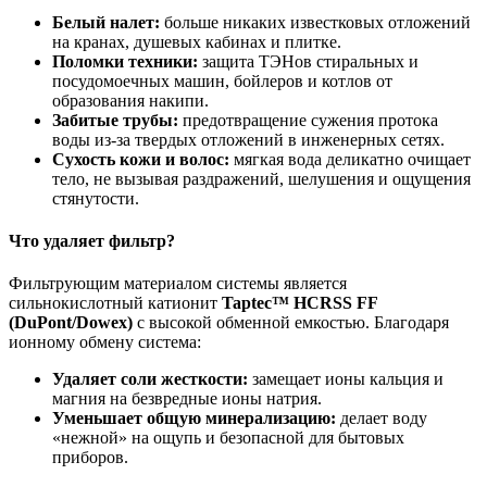
Белый налет:
больше никаких известковых отложений
на кранах, душевых кабинах и плитке.
Поломки техники:
защита ТЭНов стиральных и
посудомоечных машин, бойлеров и котлов от
образования накипи.
Забитые трубы:
предотвращение сужения протока
воды из-за твердых отложений в инженерных сетях.
Сухость кожи и волос:
мягкая вода деликатно очищает
тело, не вызывая раздражений, шелушения и ощущения
стянутости.
Что удаляет фильтр?
Фильтрующим материалом системы является
сильнокислотный катионит
Taptec™ HCRSS FF
(DuPont/Dowex)
с высокой обменной емкостью. Благодаря
ионному обмену система:
Удаляет соли жесткости:
замещает ионы кальция и
магния на безвредные ионы натрия.
Уменьшает общую минерализацию:
делает воду
«нежной» на ощупь и безопасной для бытовых
приборов.