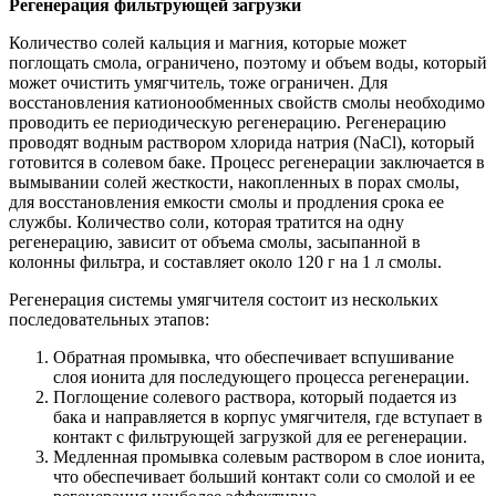
Регенерация фильтрующей загрузки
Количество солей кальция и магния, которые может
поглощать смола, ограничено, поэтому и объем воды, который
может очистить умягчитель, тоже ограничен. Для
восстановления катионообменных свойств смолы необходимо
проводить ее периодическую регенерацию. Регенерацию
проводят водным раствором хлорида натрия (NaCl), который
готовится в солевом баке. Процесс регенерации заключается в
вымывании солей жесткости, накопленных в порах смолы,
для восстановления емкости смолы и продления срока ее
службы. Количество соли, которая тратится на одну
регенерацию, зависит от объема смолы, засыпанной в
колонны фильтра, и составляет около 120 г на 1 л смолы.
Регенерация системы умягчителя состоит из нескольких
последовательных этапов:
Обратная промывка, что обеспечивает вспушивание
слоя ионита для последующего процесса регенерации.
Поглощение солевого раствора, который подается из
бака и направляется в корпус умягчителя, где вступает в
контакт с фильтрующей загрузкой для ее регенерации.
Медленная промывка солевым раствором в слое ионита,
что обеспечивает больший контакт соли со смолой и ее