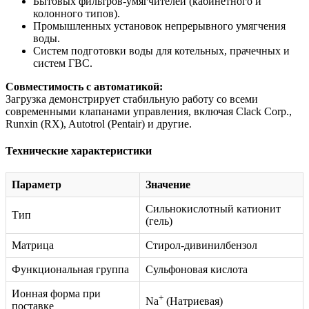
Бытовых фильтров-умягчителей (кабинетного и
колонного типов).
Промышленных установок непрерывного умягчения
воды.
Систем подготовки воды для котельных, прачечных и
систем ГВС.
Совместимость с автоматикой:
Загрузка демонстрирует стабильную работу со всеми
современными клапанами управления, включая Clack Corp.,
Runxin (RX), Autotrol (Pentair) и другие.
Технические характеристики
Параметр
Значение
Сильнокислотный катионит
Тип
(гель)
Матрица
Стирол-дивинилбензол
Функциональная группа
Сульфоновая кислота
Ионная форма при
+
Na
(Натриевая)
поставке