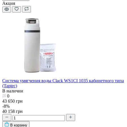
Акция
Система умягчения воды Clack WS1CI 1035 кабинетного типа
(Taptec)
В наличии
0
43 650 грн
-8%
40 158 грн
В корзину