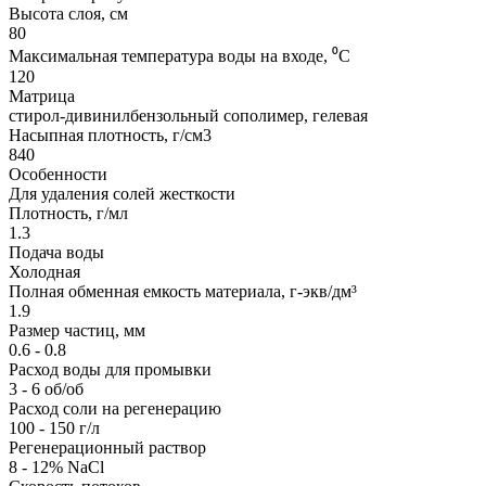
Высота слоя, см
80
Максимальная температура воды на входе, ⁰С
120
Матрица
стирол-дивинилбензольный сополимер, гелевая
Насыпная плотность, г/см3
840
Особенности
Для удаления солей жесткости
Плотность, г/мл
1.3
Подача воды
Холодная
Полная обменная емкость материала, г-экв/дм³
1.9
Размер частиц, мм
0.6 - 0.8
Расход воды для промывки
3 - 6 об/об
Расход соли на регенерацию
100 - 150 г/л
Регенерационный раствор
8 - 12% NaCl