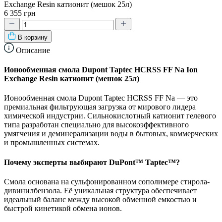
Exchange Resin катионит (мешок 25л)
6 355 грн
В корзину
Описание
Ионообменная смола Dupont Taptec HCRSS FF Na Ion
Exchange Resin катионит (мешок 25л)
Ионообменная смола Dupont Taptec HCRSS FF Na — это
премиальная фильтрующая загрузка от мирового лидера
химической индустрии. Сильнокислотный катионит гелевого
типа разработан специально для высокоэффективного
умягчения и деминерализации воды в бытовых, коммерческих
и промышленных системах.
Почему эксперты выбирают DuPont™ Taptec™?
Смола основана на сульфонированном сополимере стирола-
дивинилбензола. Её уникальная структура обеспечивает
идеальный баланс между высокой обменной емкостью и
быстрой кинетикой обмена ионов.