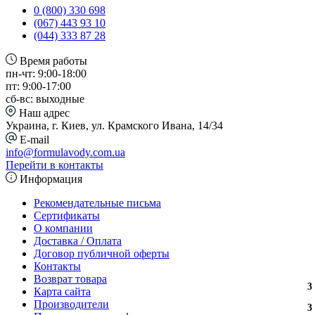
0 (800) 330 698
(067) 443 93 10
(044) 333 87 28
Время работы
пн-чт: 9:00-18:00
пт: 9:00-17:00
сб-вс: выходные
Наш адрес
Украина, г. Киев, ул. Крамского Ивана, 14/34
E-mail
info@formulavody.com.ua
Перейти в контакты
Информация
Рекомендательные письма
Сертификаты
О компании
Доставка / Оплата
Договор публичной оферты
Контакты
Возврат товара
3
3
3
3
3
4
3
Карта сайта
Производители
3
3
3
3
3
4
3