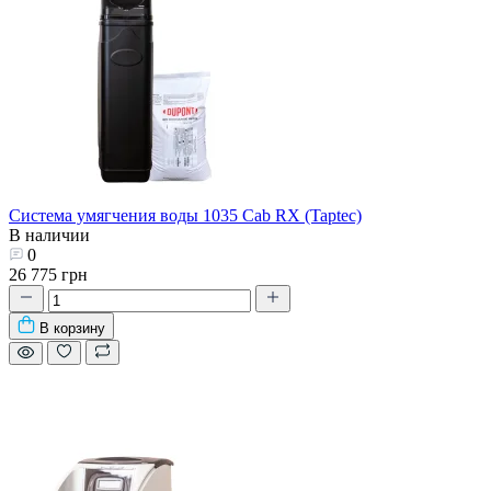
Система умягчения воды 1035 Cab RX (Taptec)
В наличии
0
26 775 грн
В корзину