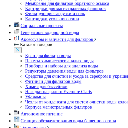
Мембраны для фильтров обратного осмоса
Картриджи для магистральных фильтров
Фильтрующие загрузки и соль
Картриджи угольного типа
Социальные проекты
Генераторы водородной воды
Аксессуары и запчасти для фильтров
Каталог товаров
Кран для фильтра воды
Пакеты химического анализа воды
Приборы и наборы для анализа воды
Редукторы давления воды для фильтров
Средства для очистки и ухода за серебром и украш
Фитинги для фильтров воды
Химия для бассейнов
Насадки на фильтр Everpure Claris
УФ лампы
Чехлы от конденсата для систем очистки воды коло
Корпуса магистральных фильтров
Автономное питание
Станция обезжелезивания воды башенного типа
Термопосуда