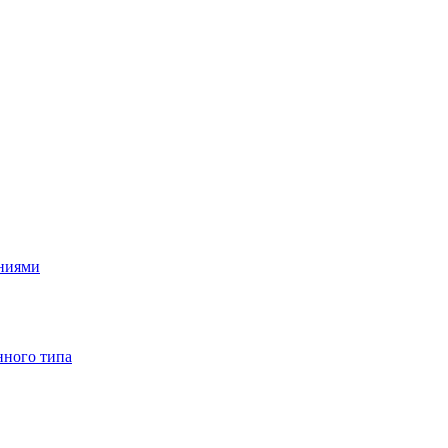
ениями
нного типа