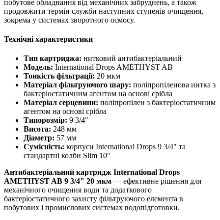
побутове обладнання від механічних забруднень, а також
продовжити термін служби наступних ступенів очищення,
зокрема у системах зворотного осмосу.
Технічні характеристики
Тип картриджа:
нитковий антибактеріальний
Модель:
International Drops AMETHYST AB
Тонкість фільтрації:
20 мкм
Матеріал фільтруючого шару:
поліпропіленова нитка з
бактеріостатичним агентом на основі срібла
Матеріал серцевини:
поліпропілен з бактеріостатичним
агентом на основі срібла
Типорозмір:
9 3/4"
Висота:
248 мм
Діаметр:
57 мм
Сумісність:
корпуси International Drops 9 3/4" та
стандартні колби Slim 10"
Антибактеріальний картридж International Drops
AMETHYST AB 9 3/4" 20 мкм
— ефективне рішення для
механічного очищення води та додаткового
бактеріостатичного захисту фільтруючого елемента в
побутових і промислових системах водопідготовки.