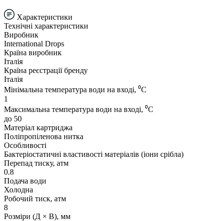
Характеристики
Технічні характеристики
Виробник
International Drops
Країна виробник
Італія
Країна реєстрації бренду
Італія
Мінімальна температура води на вході, ⁰С
1
Максимальна температура води на вході, ⁰С
до 50
Матеріал картриджа
Поліпропіленова нитка
Особливості
Бактеріостатичні властивості матеріалів (іони срібла)
Перепад тиску, атм
0.8
Подача води
Холодна
Робочий тиск, атм
8
Розміри (Д × В), мм