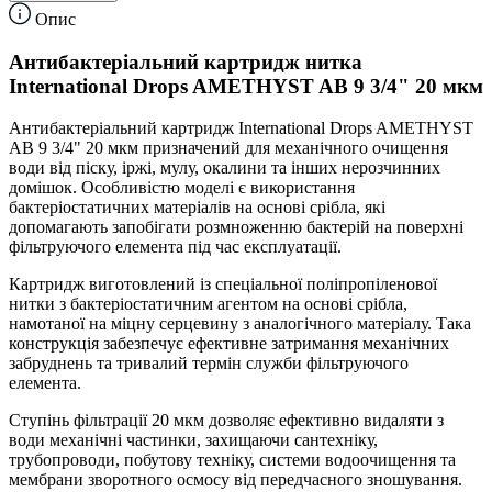
Опис
Антибактеріальний картридж нитка
International Drops AMETHYST AB 9 3/4" 20 мкм
Антибактеріальний картридж International Drops AMETHYST
AB 9 3/4" 20 мкм призначений для механічного очищення
води від піску, іржі, мулу, окалини та інших нерозчинних
домішок. Особливістю моделі є використання
бактеріостатичних матеріалів на основі срібла, які
допомагають запобігати розмноженню бактерій на поверхні
фільтруючого елемента під час експлуатації.
Картридж виготовлений із спеціальної поліпропіленової
нитки з бактеріостатичним агентом на основі срібла,
намотаної на міцну серцевину з аналогічного матеріалу. Така
конструкція забезпечує ефективне затримання механічних
забруднень та тривалий термін служби фільтруючого
елемента.
Ступінь фільтрації 20 мкм дозволяє ефективно видаляти з
води механічні частинки, захищаючи сантехніку,
трубопроводи, побутову техніку, системи водоочищення та
мембрани зворотного осмосу від передчасного зношування.