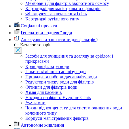
Мембрани для фільтрів зворотного осмосу
Картриджі для магістральних фільтрів
Фільтруючі завантаження і сіль
Картриджі вугільного типу
Соціальні проекти
Генератори водневої води
Аксесуари та запчастини для фільтрів
Каталог товарів
Засоби для очищення та догляду за сріблом і
прикрасами
Кран для фільтра води
Пакети хімічного аналізу води
Прилади та набори для аналізу води
Редуктори тиску води для фільтрів
Фітинги для фільтрів води
Хімія для басейнів
Насадки на фільтр Everpure Claris
УФ лампи
Чохли від конденсату для систем очищення води
колонного типу
Корпуси магістральних фільтрів
Автономне живлення