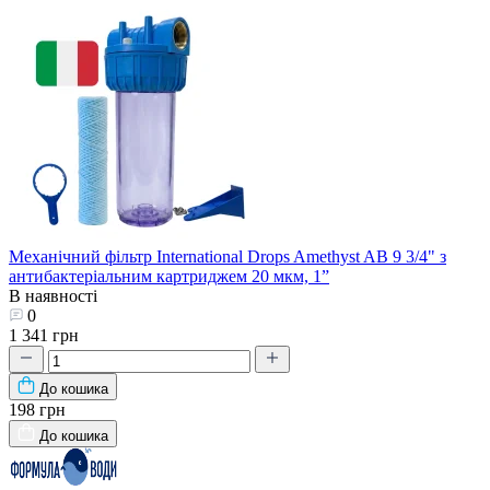
Механічний фільтр International Drops Amethyst AB 9 3/4" з
антибактеріальним картриджем 20 мкм, 1”
В наявності
0
1 341 грн
До кошика
198 грн
До кошика