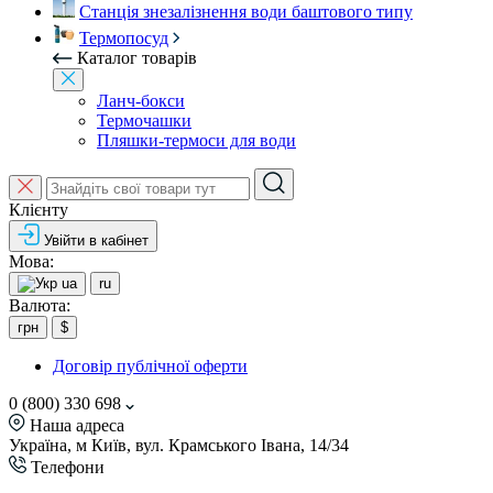
Станція знезалізнення води баштового типу
Термопосуд
Каталог товарів
Ланч-бокси
Термочашки
Пляшки-термоси для води
Клієнту
Увійти в кабінет
Мова:
ua
ru
Валюта:
грн
$
Договір публічної оферти
0 (800) 330 698
Наша адреса
Україна, м Київ, вул. Крамського Івана, 14/34
Телефони