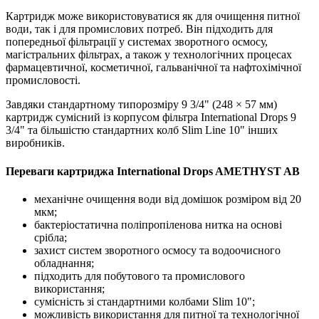
Картридж може використовуватися як для очищення питної
води, так і для промислових потреб. Він підходить для
попередньої фільтрації у системах зворотного осмосу,
магістральних фільтрах, а також у технологічних процесах
фармацевтичної, косметичної, гальванічної та нафтохімічної
промисловості.
Завдяки стандартному типорозміру 9 3/4" (248 × 57 мм)
картридж сумісний із корпусом фільтра International Drops 9
3/4" та більшістю стандартних колб Slim Line 10" інших
виробників.
Переваги картриджа International Drops AMETHYST AB
механічне очищення води від домішок розміром від 20
мкм;
бактеріостатична поліпропіленова нитка на основі
срібла;
захист систем зворотного осмосу та водоочисного
обладнання;
підходить для побутового та промислового
використання;
сумісність зі стандартними колбами Slim 10";
можливість використання для питної та технологічної