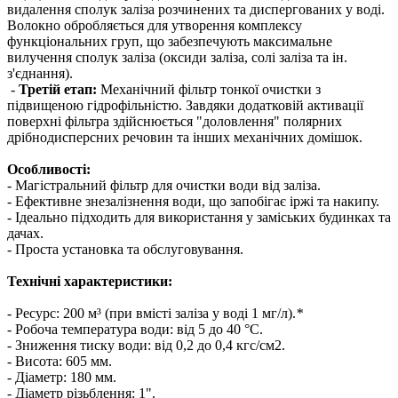
видалення сполук заліза розчинених та диспергованих у воді.
Волокно обробляється для утворення комплексу
функціональних груп, що забезпечують максимальне
вилучення сполук заліза (оксиди заліза, солі заліза та ін.
з'єднання).
-
Третій етап:
Механічний фільтр тонкої очистки з
підвищеною гідрофільністю. Завдяки додатковій активації
поверхні фільтра здійснюється "доловлення" полярних
дрібнодисперсних речовин та інших механічних домішок.
Особливості:
- Магістральний фільтр для очистки води від заліза.
- Ефективне знезалізнення води, що запобігає іржі та накипу.
- Ідеально підходить для використання у заміських будинках та
дачах.
- Проста установка та обслуговування.
Технічні характеристики:
- Ресурс: 200 м³ (при вмісті заліза у воді 1 мг/л).
*
- Робоча температура води: від 5 до 40 °С.
- Зниження тиску води: від 0,2 до 0,4 кгс/см2.
- Висота: 605 мм.
- Діаметр: 180 мм.
- Діаметр різьблення: 1".