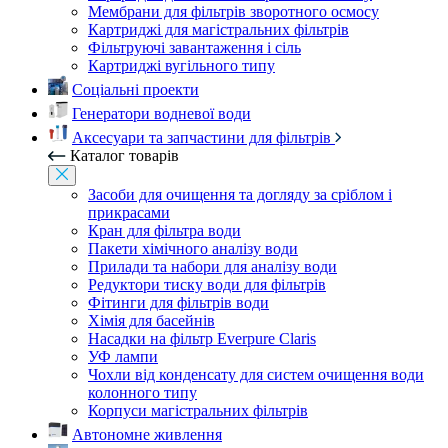
Мембрани для фільтрів зворотного осмосу
Картриджі для магістральних фільтрів
Фільтруючі завантаження і сіль
Картриджі вугільного типу
Соціальні проекти
Генератори водневої води
Аксесуари та запчастини для фільтрів
Каталог товарів
Засоби для очищення та догляду за сріблом і
прикрасами
Кран для фільтра води
Пакети хімічного аналізу води
Прилади та набори для аналізу води
Редуктори тиску води для фільтрів
Фітинги для фільтрів води
Хімія для басейнів
Насадки на фільтр Everpure Claris
УФ лампи
Чохли від конденсату для систем очищення води
колонного типу
Корпуси магістральних фільтрів
Автономне живлення