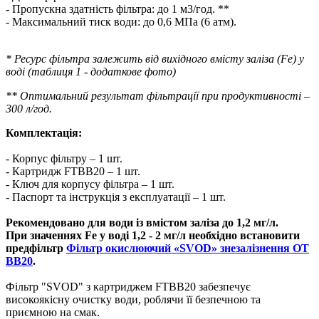
- Пропускна здатність фільтра: до 1 м3/год. **
- Максимальний тиск води: до 0,6 МПа (6 атм).
* Ресурс фільтра залежить від вихідного вмісту заліза (Fe) у
воді (таблиця 1 - додаткове фото)
** Оптимальний результат фільтрації при продуктивності –
300 л/год.
Комплектація:
- Корпус фільтру – 1 шт.
- Картридж FTBB20 – 1 шт.
- Ключ для корпусу фільтра – 1 шт.
- Паспорт та інструкція з експлуатації – 1 шт.
Рекомендовано для води із вмістом заліза до 1,2 мг/л.
При значеннях Fe у воді 1,2 - 2 мг/л необхідно встановити
предфільтр
Фільтр окислюючий «SVOD» знезалізнення ОТ
ВВ20
.
Фільтр "SVOD" з картриджем FTBB20 забезпечує
високоякісну очистку води, роблячи її безпечною та
приємною на смак.