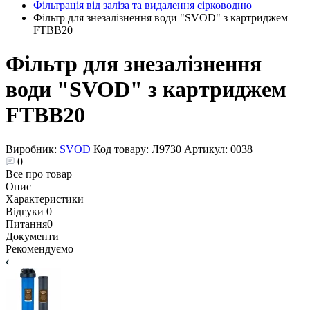
Фільтрація від заліза та видалення сірководню
Фільтр для знезалізнення води "SVOD" з картриджем
FTBB20
Фільтр для знезалізнення
води "SVOD" з картриджем
FTBB20
Виробник:
SVOD
Код товару:
Л9730
Артикул:
0038
0
Все про товар
Опис
Характеристики
Відгуки
0
Питання
0
Документи
Рекомендуємо