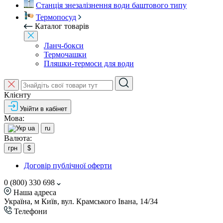
Станція знезалізнення води баштового типу
Термопосуд
Каталог товарів
Ланч-бокси
Термочашки
Пляшки-термоси для води
Клієнту
Увійти в кабінет
Мова:
ua
ru
Валюта:
грн
$
Договір публічної оферти
0 (800) 330 698
Наша адреса
Україна, м Київ, вул. Крамського Івана, 14/34
Телефони