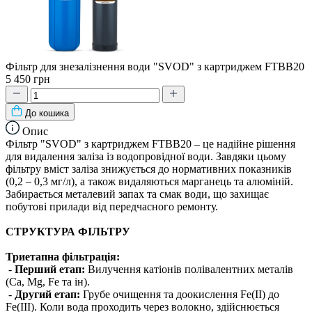
Фільтр для знезалізнення води "SVOD" з картриджем FTBB20
5 450 грн
До кошика
Опис
Фільтр "SVOD" з картриджем FTBB20 – це надійне рішення
для видалення заліза із водопровідної води. Завдяки цьому
фільтру вміст заліза знижується до нормативних показників
(0,2 – 0,3 мг/л), а також видаляються марганець та алюміній.
Забирається металевий запах та смак води, що захищає
побутові прилади від передчасного ремонту.
СТРУКТУРА ФІЛЬТРУ
Триетапна фільтрація:
-
Перший етап:
Вилучення катіонів полівалентних металів
(Са, Mg, Fe та ін).
-
Другий етап:
Грубе очищення та доокислення Fe(II) до
Fe(III). Коли вода проходить через волокно, здійснюється