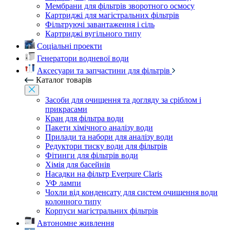
Мембрани для фільтрів зворотного осмосу
Картриджі для магістральних фільтрів
Фільтруючі завантаження і сіль
Картриджі вугільного типу
Соціальні проекти
Генератори водневої води
Аксесуари та запчастини для фільтрів
Каталог товарів
Засоби для очищення та догляду за сріблом і
прикрасами
Кран для фільтра води
Пакети хімічного аналізу води
Прилади та набори для аналізу води
Редуктори тиску води для фільтрів
Фітинги для фільтрів води
Хімія для басейнів
Насадки на фільтр Everpure Claris
УФ лампи
Чохли від конденсату для систем очищення води
колонного типу
Корпуси магістральних фільтрів
Автономне живлення