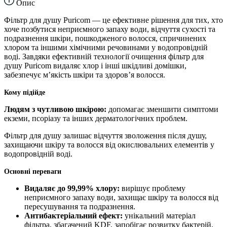
Опис
Фільтр для душу Puricom — це ефективне рішення для тих, хто
хоче позбутися неприємного запаху води, відчуття сухості та
подразнення шкіри, пошкодженого волосся, спричинених
хлором та іншими хімічними речовинами у водопровідній
воді. Завдяки ефективній технології очищення фільтр для
душу Puricom видаляє хлор і інші шкідливі домішки,
забезпечує м’якість шкіри та здоров’я волосся.
Кому підійде
Людям з чутливою шкірою:
допомагає зменшити симптоми
екземи, псоріазу та інших дерматологічних проблем.
Фільтр для душу залишає відчуття зволоження після душу,
захищаючи шкіру та волосся від окислювальних елементів у
водопровідній воді.
Основні переваги
Видаляє до 99,99% хлору:
вирішує проблему
неприємного запаху води,
захищає шкіру та волосся від
пересушування та подразнення.
Антибактеріальний ефект:
унікальний матеріал
фільтра, збагачений KDF, запобігає розвитку бактерій,