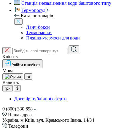
Станція знезалізнення води баштового типу
Термопосуд
Каталог товарів
Ланч-бокси
Термочашки
Пляшки-термоси для води
Клієнту
Увійти в кабінет
Мова:
ua
ru
Валюта:
грн
$
Договір публічної оферти
0 (800) 330 698
Наша адреса
Україна, м Київ, вул. Крамського Івана, 14/34
Телефони