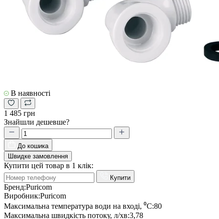
В наявності
1 485 грн
Знайшли дешевше?
До кошика
Швидке замовлення
Купити цей товар в 1 клік:
Купити
Бренд:
Puricom
Виробник:
Puricom
Максимальна температура води на вході, ⁰С:
80
Максимальна швидкість потоку, л/хв:
3,78