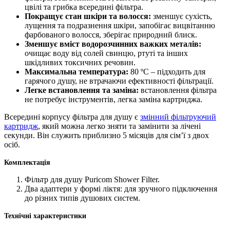
цвілі та грибка всередині фільтра.
Покращує стан шкіри та волосся:
зменшує сухість,
лущення та подразнення шкіри, запобігає вицвітанню
фарбованого волосся, зберігає природний блиск.
Зменшує вміст водорозчинних важких металів:
очищає воду від солей свинцю, ртуті та інших
шкідливих токсичних речовин.
Максимальна температура:
80 ºC – підходить для
гарячого душу, не втрачаючи ефективності фільтрації.
Легке встановлення та заміна:
встановлення фільтра
не потребує інструментів, легка заміна картриджа.
Всередині корпусу фільтра для душу є
змінний фільтруючий
картридж
, який можна легко зняти та замінити за лічені
секунди. Він служить приблизно 5 місяців для сім’ї з двох
осіб.
Комплектація
Фільтр для душу Puricom Shower Filter.
Два адаптери у формі ліктя: для зручного підключення
до різних типів душових систем.
Технічні характеристики