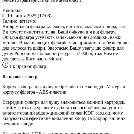
очисні характеристики за Pureal touch?
Відповідь:
19 липня 2025 (17:08)
Галино, вітаємо!
Вибір моделі фільтра залежить від того, якої якості вода, яку
Ви хочете очистити, та які Ваші очікування від фільтру.
Обидва фільтра усувають запах, механічні домішки, важкі
метали. Вода після цих фільтрів стає приємною та безпечною
для волосся та шкіри. Звертаємо Вашу увагу, що фільтр для
душу Puricom має більший ресурс - 57 000 л, тож Вам не
доведеться його часто міняти.
Як працює фільтр
Як працює фільтр
Корпус фільтра для душу не іржавіє та не кородує. Матеріал
корпусу фільтра - ABS-пластик.
Всередині фільтра для душу знаходиться змінний картридж,
який містить натуральне вугілля з кокосової шкаралупи та
запатентований мідно-цинковий сплав KDF, завдяки чому
відбувається ефективне видалення хлору та хлорорганічних
речовин з води.
Ефективність KDF фактично покращується з вищою