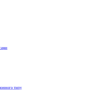
асами
лонного типу