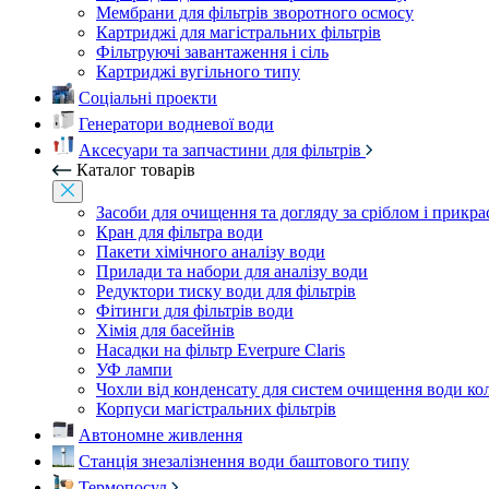
Мембрани для фільтрів зворотного осмосу
Картриджі для магістральних фільтрів
Фільтруючі завантаження і сіль
Картриджі вугільного типу
Соціальні проекти
Генератори водневої води
Аксесуари та запчастини для фільтрів
Каталог товарів
Засоби для очищення та догляду за сріблом і прикр
Кран для фільтра води
Пакети хімічного аналізу води
Прилади та набори для аналізу води
Редуктори тиску води для фільтрів
Фітинги для фільтрів води
Хімія для басейнів
Насадки на фільтр Everpure Claris
УФ лампи
Чохли від конденсату для систем очищення води ко
Корпуси магістральних фільтрів
Автономне живлення
Станція знезалізнення води баштового типу
Термопосуд