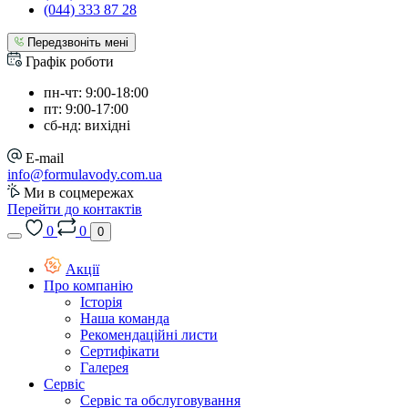
(044) 333 87 28
Передзвоніть мені
Графік роботи
пн-чт: 9:00-18:00
пт: 9:00-17:00
сб-нд: вихідні
E-mail
info@formulavody.com.ua
Ми в соцмережах
Перейти до контактів
0
0
0
Акції
Про компанію
Історія
Наша команда
Рекомендаційні листи
Сертифікати
Галерея
Сервіс
Сервіс та обслуговування