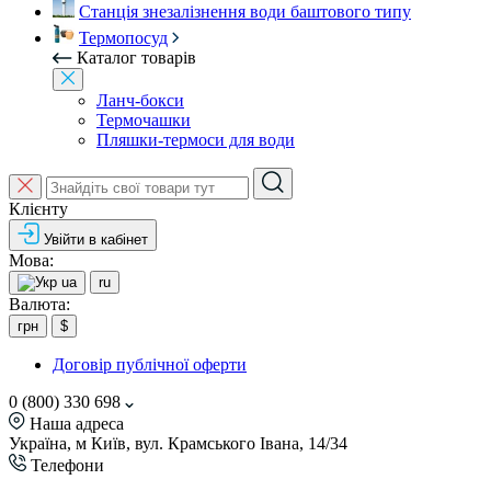
Станція знезалізнення води баштового типу
Термопосуд
Каталог товарів
Ланч-бокси
Термочашки
Пляшки-термоси для води
Клієнту
Увійти в кабінет
Мова:
ua
ru
Валюта:
грн
$
Договір публічної оферти
0 (800) 330 698
Наша адреса
Україна, м Київ, вул. Крамського Івана, 14/34
Телефони