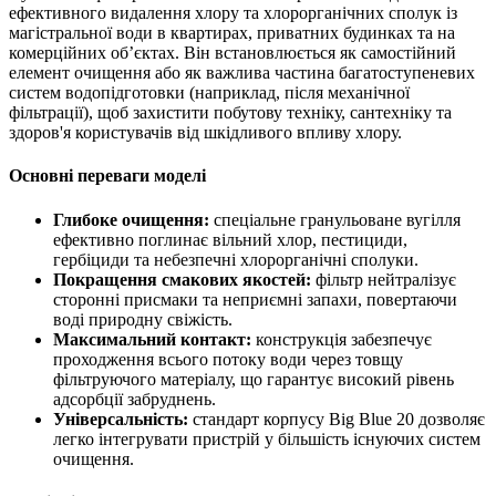
ефективного видалення хлору та хлорорганічних сполук із
магістральної води в квартирах, приватних будинках та на
комерційних об’єктах. Він встановлюється як самостійний
елемент очищення або як важлива частина багатоступеневих
систем водопідготовки (наприклад, після механічної
фільтрації), щоб захистити побутову техніку, сантехніку та
здоров'я користувачів від шкідливого впливу хлору.
Основні переваги моделі
Глибоке очищення:
спеціальне гранульоване вугілля
ефективно поглинає вільний хлор, пестициди,
гербіциди та небезпечні хлорорганічні сполуки.
Покращення смакових якостей:
фільтр нейтралізує
сторонні присмаки та неприємні запахи, повертаючи
воді природну свіжість.
Максимальний контакт:
конструкція забезпечує
проходження всього потоку води через товщу
фільтруючого матеріалу, що гарантує високий рівень
адсорбції забруднень.
Універсальність:
стандарт корпусу Big Blue 20 дозволяє
легко інтегрувати пристрій у більшість існуючих систем
очищення.