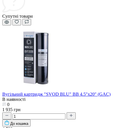
Супутні товари
Вугільний картридж "SVOD BLU" BB 4.5"х20" (GAC)
В наявності
0
1 935 грн
До кошика