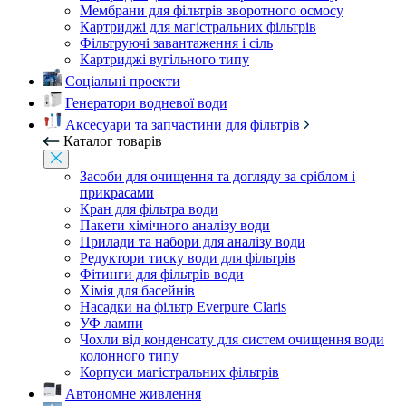
Мембрани для фільтрів зворотного осмосу
Картриджі для магістральних фільтрів
Фільтруючі завантаження і сіль
Картриджі вугільного типу
Соціальні проекти
Генератори водневої води
Аксесуари та запчастини для фільтрів
Каталог товарів
Засоби для очищення та догляду за сріблом і
прикрасами
Кран для фільтра води
Пакети хімічного аналізу води
Прилади та набори для аналізу води
Редуктори тиску води для фільтрів
Фітинги для фільтрів води
Хімія для басейнів
Насадки на фільтр Everpure Claris
УФ лампи
Чохли від конденсату для систем очищення води
колонного типу
Корпуси магістральних фільтрів
Автономне живлення