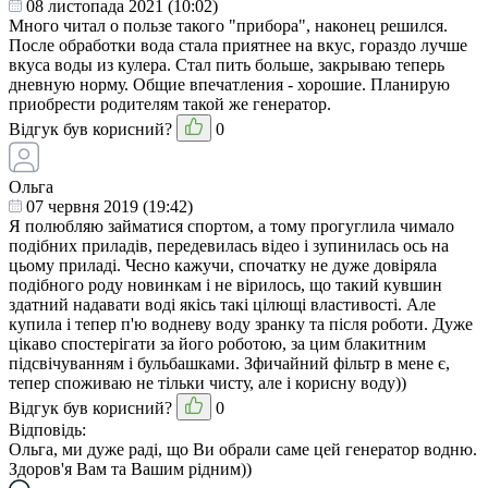
08 листопада 2021 (10:02)
Много читал о пользе такого "прибора", наконец решился.
После обработки вода стала приятнее на вкус, гораздо лучше
вкуса воды из кулера. Стал пить больше, закрываю теперь
дневную норму. Общие впечатления - хорошие. Планирую
приобрести родителям такой же генератор.
Відгук був корисний?
0
Ольга
07 червня 2019 (19:42)
Я полюбляю займатися спортом, а тому прогуглила чимало
подібних приладів, передевилась відео і зупинилась ось на
цьому приладі. Чесно кажучи, спочатку не дуже довіряла
подібного роду новинкам і не вірилось, що такий кувшин
здатний надавати воді якісь такі цілющі властивості. Але
купила і тепер п'ю водневу воду зранку та після роботи. Дуже
цікаво спостерігати за його роботою, за цим блакитним
підсвічуванням і бульбашками. Зфичайний фільтр в мене є,
тепер споживаю не тільки чисту, але і корисну воду))
Відгук був корисний?
0
Відповідь:
Ольга, ми дуже раді, що Ви обрали саме цей генератор водню.
Здоров'я Вам та Вашим рідним))