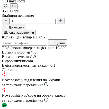
В наявності
35 100 грн
Знайшли дешевше?
До кошика
Швидке замовлення
Купити цей товар в 1 клік:
Купити
TDS (повна мінералізація), ppm:
10-300
Вільний хлор, мг/л:
0
Вага системи, кг:
1.9
Виробник:
Puricom
Вміст жорсткості, мг-екв/л:
< 0.1
Доставка
Novaposhta у відділення по Україні
за тарифами перевізника
Novaposhta кур'єром на обрану адресу
за тарифами перевізника