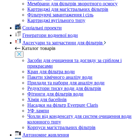
Мембрани для фільтрів зворотного осмосу
Картриджі для магістральних фільтрів
Фільтруючі завантаження і сіль
Картриджі вугільного типу
Соціальні проекти
Генератори водневої води
Аксесуари та запчастини для фільтрів
Каталог товарів
Засоби для очищення та догляду за сріблом і
прикрасами
Кран для фільтра води
Пакети хімічного аналізу води
Прилади та набори для аналізу води
Редуктори тиску води для фільтрів
Фітинги для фільтрів води
Хімія для басейнів
Насадки на фільтр Everpure Claris
УФ лампи
Чохли від конденсату для систем очищення води
колонного типу
Корпуси магістральних фільтрів
Автономне живлення