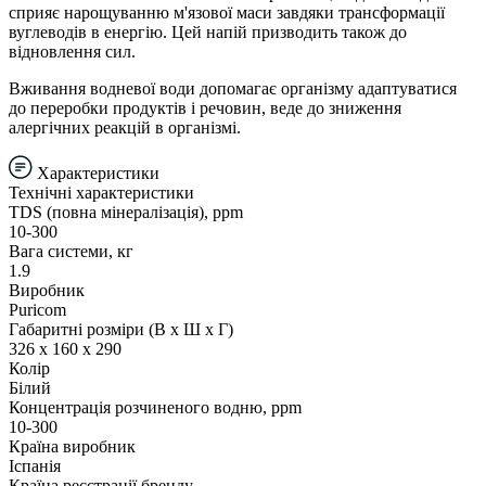
сприяє нapощуванню м'язової мacи завдяки трансформації
вуглеводів в енергію. Цей напій призводить також до
відновлення cил.
Вживання водневої води допомагає організму адаптуватися
до переробки продуктів і речовин, веде до зниження
алергічних реакцій в організмі.
Характеристики
Технічні характеристики
TDS (повна мінералізація), ppm
10-300
Вага системи, кг
1.9
Виробник
Puricom
Габаритні розміри (В х Ш х Г)
326 x 160 х 290
Колір
Білий
Концентрація розчиненого водню, ppm
10-300
Країна виробник
Іспанія
Країна реєстрації бренду