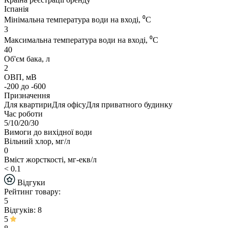
Іспанія
Мінімальна температура води на вході, ⁰С
3
Максимальна температура води на вході, ⁰С
40
Об'єм бака, л
2
ОВП, мВ
-200 до -600
Призначення
Для квартириДля офісуДля приватного будинку
Час роботи
5/10/20/30
Вимоги до вихідної води
Вільний хлор, мг/л
0
Вміст жорсткості, мг-екв/л
< 0.1
Відгуки
Рейтинг товару:
5
Відгуків: 8
5