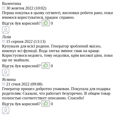
Валентина
30 жовтня 2022 (10:02)
Перша покупка в цьому сегменті, висновки робити рано, поки
вчимося користуватися, працює справно.
Відгук був корисний?
0
Лілія
15 серпня 2022 (13:13)
Купували для всієї родини. Генератор зроблений якісно,
виконує всі функції. Вода злегка змінює смак на краще.
Користуємося недовго, тому недоліки, крім високої ціни, поки
що не знайшли.
Відгук був корисний?
0
Ясмина
21 cічня 2022 (09:08)
Генератор пришел добротно упакован. Покупала для подарка
родителям. Сказали, что работает безупречно. В общем товар
полностью соответствует описанию. Спасибо!
Відгук був корисний?
0