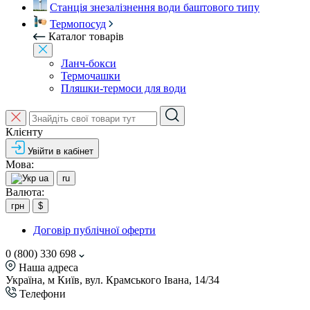
Станція знезалізнення води баштового типу
Термопосуд
Каталог товарів
Ланч-бокси
Термочашки
Пляшки-термоси для води
Клієнту
Увійти в кабінет
Мова:
ua
ru
Валюта:
грн
$
Договір публічної оферти
0 (800) 330 698
Наша адреса
Україна, м Київ, вул. Крамського Івана, 14/34
Телефони