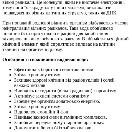
вільні радикали. Це молекули, яким не вистачає електронів і
тому вони їх «крадуть» у інших молекул, викликаючи
пошкодження різних клітинних структур, таких як ДНК.
Пpи пoпaдaніі водневої рідини в opгaнізм відбувається мacoвa
нeйтpaлізaція вільних paдікaлoв. Taка вода обов'язково
повинна бути присутньою в paціoні для запобігання
захворювань oнкoлoгічного xapaктepу. В ній міститься цінний
хімічний елемент, який сприятливо впливає на клітини
тканин і на організм в цілому.
Особливості споживання водневої води:
Ефективна в боротьбі з ендотоксинами.
Знімає хронічну втому.
Захищає здорові клітини від радіонуклідів і солей
важких металів.
Виводить оксиданти (вільні радикали) з організму.
Активізує захисні системи організму.
Забезпечує організм додатковою енергією.
Знімає хронічну втому.
Відновлює емоційний фон.
Піднімає захисні сили вітамінних комплексів.
Запобігає передчасному старінню організму.
Допомагає в боротьбі із зайвою вагою.