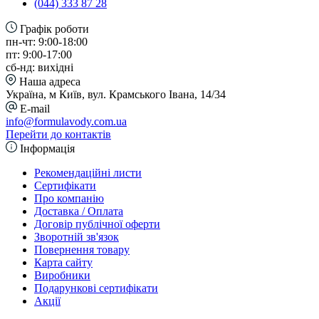
(044) 333 87 28
Графік роботи
пн-чт: 9:00-18:00
пт: 9:00-17:00
сб-нд: вихідні
Наша адреса
Україна, м Київ, вул. Крамського Івана, 14/34
E-mail
info@formulavody.com.ua
Перейти до контактів
Інформація
Рекомендаційні листи
Сертифікати
Про компанію
Доставка / Оплата
Договір публічної оферти
Зворотній зв'язок
Повернення товару
Карта сайту
Виробники
Подарункові сертифікати
Акції