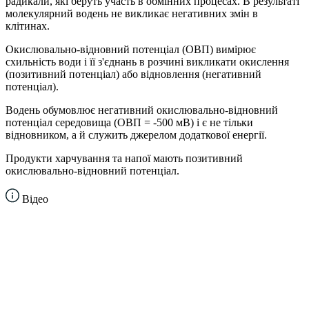
радикали, які беруть участь в обмінних процесах. В результаті
молекулярний водень не викликає негативних змін в
клітинах.
Окислювально-відновний потенціал (ОВП) вимірює
схильність води і її з'єднань в розчині викликати окислення
(позитивний потенціал) або відновлення (негативний
потенціал).
Водень обумовлює негативний окислювально-відновний
потенціал середовища (ОВП = -500 мВ) і є не тільки
відновником, а й служить джерелом додаткової енергії.
Продукти харчування та напої мають позитивний
окислювально-відновний потенціал.
Відео