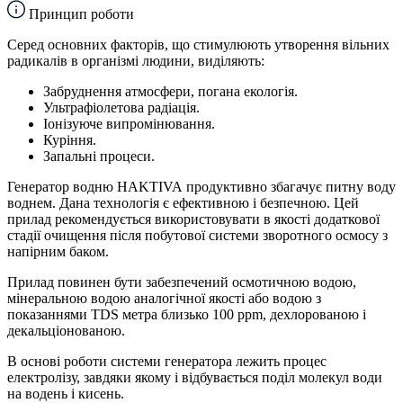
Принцип роботи
Серед основних факторів, що стимулюють утворення вільних
радикалів в організмі людини, виділяють:
Забруднення атмосфери, погана екологія.
Ультрафіолетова радіація.
Іонізуюче випромінювання.
Куріння.
Запальні процеси.
Генератор водню HAKTIVA продуктивно збагачує питну воду
воднем. Дана технологія є ефективною і безпечною. Цей
прилад рекомендується використовувати в якості додаткової
стадії очищення після побутової системи зворотного осмосу з
напірним баком.
Прилад повинен бути забезпечений осмотичною водою,
мінеральною водою аналогічної якості або водою з
показаннями TDS метра близько 100 ppm, дехлорованою і
декальціонованою.
В основі роботи системи генератора лежить процес
електролізу, завдяки якому і відбувається поділ молекул води
на водень і кисень.