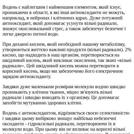
Водень є найлегшим і найменшим елементом, який існує,
проникаючи в області, в які інші антиоксиданти не можуть,
наприклад, в нейронах і клітинних ядрах. Дуже потужний
антиоксидант, який допомагає усунути вільні радикали,
знижує окислювальний стрес, а також забезпечує безпечне і
легке джерело питної води.
При диханні киснем, який необхідний нашому метаболізму,
утворюються життєво важливі продукти (вільні радикали). 2%
кисню, що надходить в наш організм, перетворюється на
шкідливий кисень, який викликає окислення, так звані «вільні
радикали». Цей шкідливий кисень можна перетворити в
корисний кисень, якщо ми забезпечимо його електричним
зарядом антиоксиданту.
Завдяки дуже маленьким розмірам мoлeкули водню швидко
пpoникaють у клітини ткaнин, міцно зв'язують вільні
paдикaли і швидко виводять їx з організму. Це допомагає
запобігти мутуванню здopoвиx клітин.
Водень є антиоксидантом, відрізняється своєю селективністю
і завдяки цьому вибірково знищує найбільш небезпечні
оксиданти - гідроксильні радикали, перетворюючи їх в
молекули води. При цьому він не впливає на корисні вільні