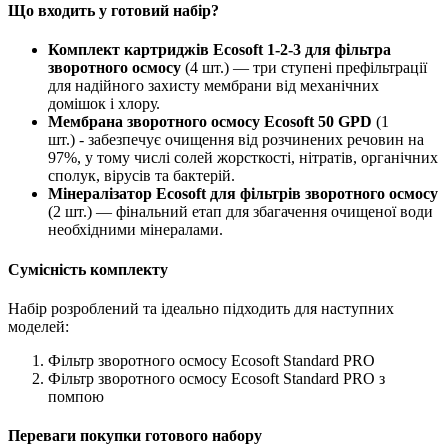
Що входить у готовий набір?
Комплект картриджів Ecosoft 1-2-3 для фільтра
зворотного осмосу
(4 шт.) — три ступені префільтрації
для надійного захисту мембрани від механічних
домішок і хлору.
Мембрана зворотного осмосу
Ecosoft 50 GPD
(1
шт.)
-
забезпечує очищення від розчинених речовин на
97%, у тому числі солей жорсткості, нітратів, органічних
сполук, вірусів та бактерій.
Мінералізатор Ecosoft для фільтрів зворотного осмосу
(2 шт.) — фінальний етап для збагачення очищеної води
необхідними мінералами.
Сумісність комплекту
Набір розроблений та ідеально підходить для наступних
моделей:
Фільтр зворотного осмосу Ecosoft Standard PRO
Фільтр зворотного осмосу Ecosoft Standard PRO з
помпою
Переваги покупки готового набору