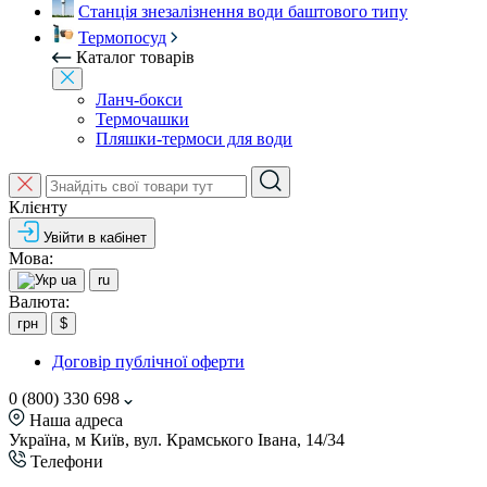
Станція знезалізнення води баштового типу
Термопосуд
Каталог товарів
Ланч-бокси
Термочашки
Пляшки-термоси для води
Клієнту
Увійти в кабінет
Мова:
ua
ru
Валюта:
грн
$
Договір публічної оферти
0 (800) 330 698
Наша адреса
Україна, м Київ, вул. Крамського Івана, 14/34
Телефони