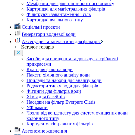
Мембрани для фільтрів зворотного осмосу
Картриджі для магістральних фільтрів
Фільтруючі завантаження і сіль
Картриджі вугільного типу
Соціальні проекти
Генератори водневої води
Аксесуари та запчастини для фільтрів
Каталог товарів
Засоби для очищення та догляду за сріблом і
прикрасами
Кран для фільтра води
Пакети хімічного аналізу води
Прилади та набори для аналізу води
Редуктори тиску води для фільтрів
Фітинги для фільтрів води
Хімія для басейнів
Насадки на фільтр Everpure Claris
УФ лампи
Чохли від конденсату для систем очищення води
колонного типу
Корпуси магістральних фільтрів
Автономне живлення