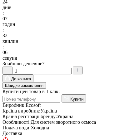
24
днів
:
07
годин
:
32
хвилин
:
05
секунд
Знайшли дешевше?
До кошика
Швидке замовлення
Купити цей товар в 1 клік:
Купити
Виробник:
Ecosoft
Країна виробник:
Україна
Країна реєстрації бренду:
Україна
Особливості:
Для систем зворотного осмоса
Подача води:
Холодна
Доставка