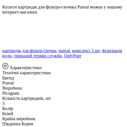
Купити картридж для фільтра-глечика Pureal можна у нашому
інтернет-магазині.
картридж для фільтр-глечик
,
pureal
,
комплект 3 шт
,
фільтрація
води
,
тривалий термін служби
,
OnlyPure
Характеристики
Технічні характеристики
Бренд
Pureal
Виробник
Picogram
Кількість картриджів, шт
3
Колір
Білий
Країна виробник
Південна Корея