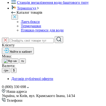
Станція знезалізнення води баштового типу
Термопосуд
Каталог товарів
Ланч-бокси
Термочашки
Пляшки-термоси для води
Клієнту
Увійти в кабінет
Мова:
ua
ru
Валюта:
грн
$
Договір публічної оферти
0 (800) 330 698
Наша адреса
Україна, м Київ, вул. Крамського Івана, 14/34
Телефони