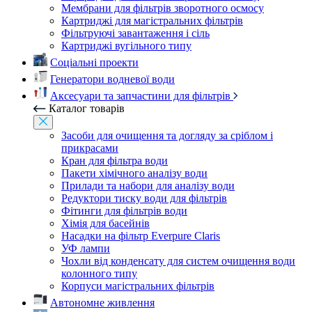
Мембрани для фільтрів зворотного осмосу
Картриджі для магістральних фільтрів
Фільтруючі завантаження і сіль
Картриджі вугільного типу
Соціальні проекти
Генератори водневої води
Аксесуари та запчастини для фільтрів
Каталог товарів
Засоби для очищення та догляду за сріблом і
прикрасами
Кран для фільтра води
Пакети хімічного аналізу води
Прилади та набори для аналізу води
Редуктори тиску води для фільтрів
Фітинги для фільтрів води
Хімія для басейнів
Насадки на фільтр Everpure Claris
УФ лампи
Чохли від конденсату для систем очищення води
колонного типу
Корпуси магістральних фільтрів
Автономне живлення