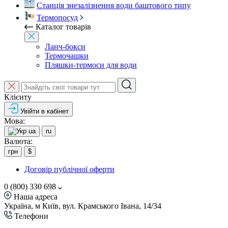
Станція знезалізнення води баштового типу
Термопосуд
Каталог товарів
Ланч-бокси
Термочашки
Пляшки-термоси для води
Клієнту
Увійти в кабінет
Мова:
ua
ru
Валюта:
грн
$
Договір публічної оферти
0 (800) 330 698
Наша адреса
Україна, м Київ, вул. Крамського Івана, 14/34
Телефони