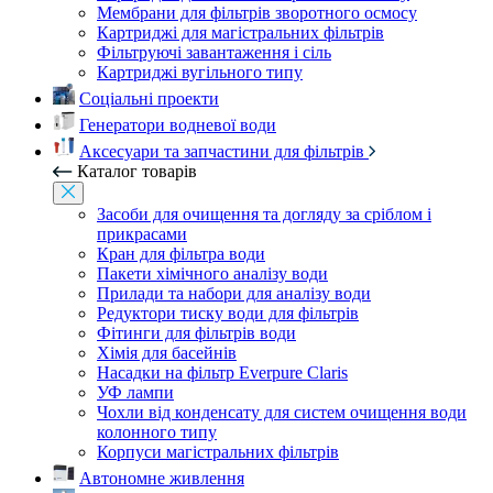
Мембрани для фільтрів зворотного осмосу
Картриджі для магістральних фільтрів
Фільтруючі завантаження і сіль
Картриджі вугільного типу
Соціальні проекти
Генератори водневої води
Аксесуари та запчастини для фільтрів
Каталог товарів
Засоби для очищення та догляду за сріблом і
прикрасами
Кран для фільтра води
Пакети хімічного аналізу води
Прилади та набори для аналізу води
Редуктори тиску води для фільтрів
Фітинги для фільтрів води
Хімія для басейнів
Насадки на фільтр Everpure Claris
УФ лампи
Чохли від конденсату для систем очищення води
колонного типу
Корпуси магістральних фільтрів
Автономне живлення