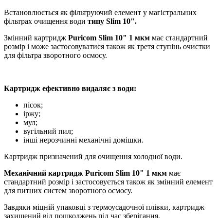
Встановлюється як фільтруючий елемент у магістральних
фільтрах очищення води
типу Slim 10".
Змінний картридж
Puricom Slim 10" 1 мкм
має стандартний
розмір і може застосовуватися також як третя ступінь очистки
для фільтра зворотного осмосу.
Картридж ефективно видаляє з води:
пісок;
іржу;
мул;
вугільний пил;
інші нерозчинні механічні домішки.
Картридж призначений для очищення холодної води.
Механічний картридж Puricom Slim 10" 1 мкм
має
стандартний розмір і застосовується також як змінний елемент
для питних систем зворотного осмосу.
Завдяки міцній упаковці з термоусадочної плівки, картридж
захищений від пошкоджень під час зберігання,