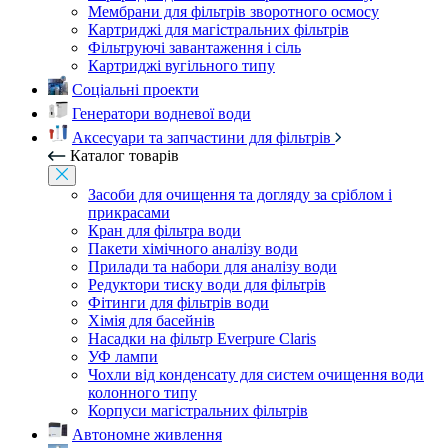
Мембрани для фільтрів зворотного осмосу
Картриджі для магістральних фільтрів
Фільтруючі завантаження і сіль
Картриджі вугільного типу
Соціальні проекти
Генератори водневої води
Аксесуари та запчастини для фільтрів
Каталог товарів
Засоби для очищення та догляду за сріблом і
прикрасами
Кран для фільтра води
Пакети хімічного аналізу води
Прилади та набори для аналізу води
Редуктори тиску води для фільтрів
Фітинги для фільтрів води
Хімія для басейнів
Насадки на фільтр Everpure Claris
УФ лампи
Чохли від конденсату для систем очищення води
колонного типу
Корпуси магістральних фільтрів
Автономне живлення