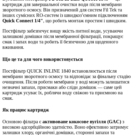
картридж для завершальної очистки води після мембрани
зворотного осмосу. Він призначений для систем Fil Tek та
інших сумісних RO-систем із швидкоз’ємним підключенням
Quick Connect 1/4"
, що робить монтаж простим і швидким.
Постфільтр забезпечує вищу якість питної води, усуваючи
залишкові домішки після мембранної фільтрації, покращує
смак і запах води та робить її безпечною для щоденного
вживання.
Що це та для чого використовується
Постфільтр QUICK INLINE 1840 встановлюється після
мембрани зворотного осмосу та відповідає за фінальну стадію
очищення. Після роботи мембрани у воді можуть залишатися
незначні запахи, присмаки або сліди домішок — саме цей
картридж усуває їх, роблячи воду свіжою та приємною на
смак.
Як працює картридж
Основою фільтра є
активоване кокосове вугілля (GAC)
з
високою адсорбційною здатністю. Воно ефективно затримує
залишки хлору, органічні домішки, сторонні запахи та