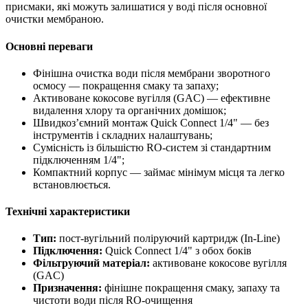
присмаки, які можуть залишатися у воді після основної
очистки мембраною.
Основні переваги
Фінішна очистка води після мембрани зворотного
осмосу — покращення смаку та запаху;
Активоване кокосове вугілля (GAC) — ефективне
видалення хлору та органічних домішок;
Швидкоз’ємний монтаж Quick Connect 1/4" — без
інструментів і складних налаштувань;
Сумісність із більшістю RO-систем зі стандартним
підключенням 1/4";
Компактний корпус — займає мінімум місця та легко
встановлюється.
Технічні характеристики
Тип:
пост-вугільний поліруючий картридж (In-Line)
Підключення:
Quick Connect 1/4" з обох боків
Фільтруючий матеріал:
активоване кокосове вугілля
(GAC)
Призначення:
фінішне покращення смаку, запаху та
чистоти води після RO-очищення