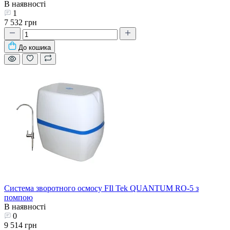
В наявності
1
7 532 грн
До кошика
Система зворотного осмосу FIl Tek QUANTUM RO-5 з
помпою
В наявності
0
9 514 грн