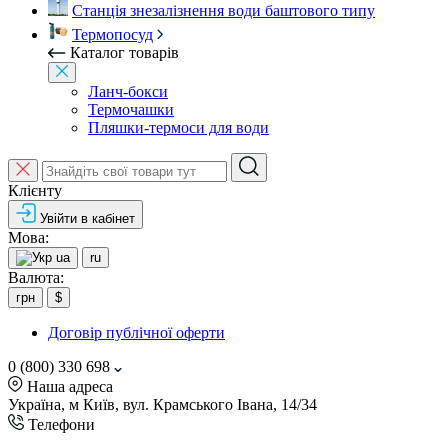
Станція знезалізнення води баштового типу
Термопосуд
Каталог товарів
Ланч-бокси
Термочашки
Пляшки-термоси для води
Клієнту
Увійти в кабінет
Мова:
ua
ru
Валюта:
грн
$
Договір публічної оферти
0 (800) 330 698
Наша адреса
Україна, м Київ, вул. Крамського Івана, 14/34
Телефони