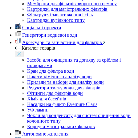
Мембрани для фільтрів зворотного осмосу
Картриджі для магістральних фільтрів
Фільтруючі завантаження і сіль
Картриджі вугільного типу
Соціальні проекти
Генератори водневої води
Аксесуари та запчастини для фільтрів
Каталог товарів
Засоби для очищення та догляду за сріблом і
прикрасами
Кран для фільтра води
Пакети хімічного аналізу води
Прилади та набори для аналізу води
Редуктори тиску води для фільтрів
Фітинги для фільтрів води
Хімія для басейнів
Насадки на фільтр Everpure Claris
УФ лампи
Чохли від конденсату для систем очищення води
колонного типу
Корпуси магістральних фільтрів
Автономне живлення