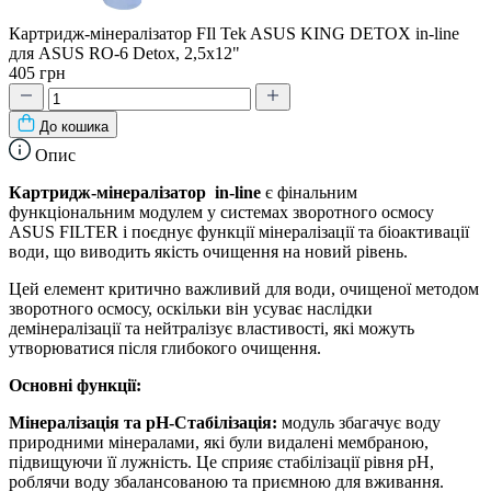
Картридж-мінералізатор FIl Tek ASUS KING DETOX in-line
для ASUS RO-6 Detox, 2,5x12"
405 грн
До кошика
Опис
Картридж-мінералізатор in-line
є фінальним
функціональним модулем у системах зворотного осмосу
ASUS FILTER і поєднує функції мінералізації та біоактивації
води, що виводить якість очищення на новий рівень.
Цей елемент критично важливий для води, очищеної методом
зворотного осмосу, оскільки він усуває наслідки
демінералізації та нейтралізує властивості, які можуть
утворюватися після глибокого очищення.
Основні функції:
Мінералізація та pH-Стабілізація:
модуль збагачує воду
природними мінералами, які були видалені мембраною,
підвищуючи її лужність. Це сприяє стабілізації рівня pH,
роблячи воду збалансованою та приємною для вживання.