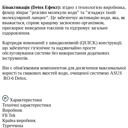
Біоактивація (Detox Ефект):
згідно з технологією виробника,
фільтр збирає "розсіяні молекули води" та "згладжує їхній
молекулярний ланцюг". Це забезпечує активацію води, яка, як
вважається, сприяє кращому засвоєнню організмом,
прискорює виведення токсинів та підтримує загальне
оздоровлення.
Картридж виконаний у швидкознімній (QUICK) конструкції,
що забезпечує гігієнічне та надзвичайно просте
обслуговування системи без використання додаткових
інструментів.
Він є обов'язковим компонентом для досягнення максимальної
користі та смакових якостей води, очищеної системою ASUS
RO-6 Detox.
Характеристики
Технічні характеристики
Виробник
FIl Tek
Країна виробник
Туреччина