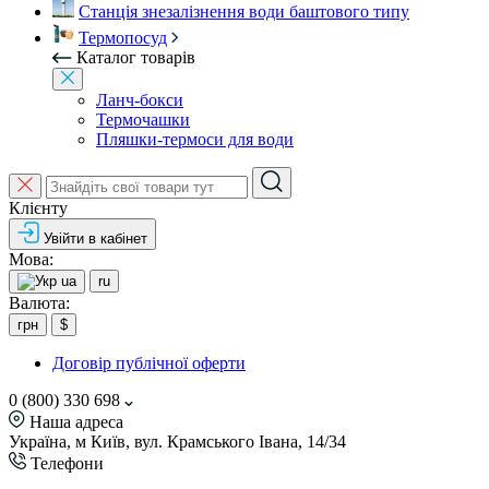
Станція знезалізнення води баштового типу
Термопосуд
Каталог товарів
Ланч-бокси
Термочашки
Пляшки-термоси для води
Клієнту
Увійти в кабінет
Мова:
ua
ru
Валюта:
грн
$
Договір публічної оферти
0 (800) 330 698
Наша адреса
Україна, м Київ, вул. Крамського Івана, 14/34
Телефони