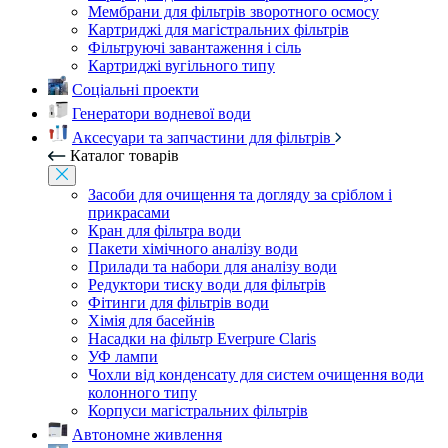
Мембрани для фільтрів зворотного осмосу
Картриджі для магістральних фільтрів
Фільтруючі завантаження і сіль
Картриджі вугільного типу
Соціальні проекти
Генератори водневої води
Аксесуари та запчастини для фільтрів
Каталог товарів
Засоби для очищення та догляду за сріблом і
прикрасами
Кран для фільтра води
Пакети хімічного аналізу води
Прилади та набори для аналізу води
Редуктори тиску води для фільтрів
Фітинги для фільтрів води
Хімія для басейнів
Насадки на фільтр Everpure Claris
УФ лампи
Чохли від конденсату для систем очищення води
колонного типу
Корпуси магістральних фільтрів
Автономне живлення