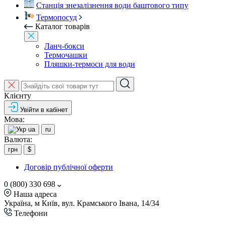
Станція знезалізнення води баштового типу
Термопосуд
Каталог товарів
Ланч-бокси
Термочашки
Пляшки-термоси для води
Клієнту
Увійти в кабінет
Мова:
ua
ru
Валюта:
грн
$
Договір публічної оферти
0 (800) 330 698
Наша адреса
Україна, м Київ, вул. Крамського Івана, 14/34
Телефони