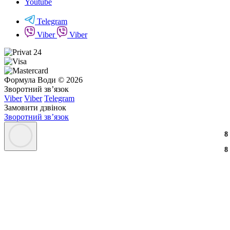
Youtube
Telegram
Viber
Viber
Формула Води © 2026
Зворотний зв’язок
Viber
Viber
Telegram
Замовити дзвінок
Зворотний зв’язок
8
8
8
8