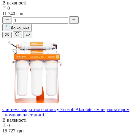
В наявності
0
11 740 грн
До кошика
Система зворотного осмосу Ecosoft Absolute з мінералізатором
і помпою на станині
В наявності
0
15 727 грн