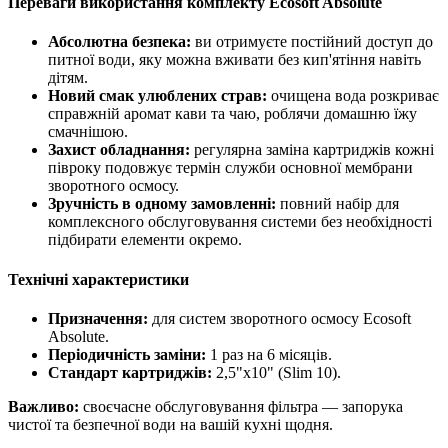
Переваги використання комплекту Ecosoft Absolute
Абсолютна безпека:
ви отримуєте постійний доступ до
питної води, яку можна вживати без кип'ятіння навіть
дітям.
Новий смак улюблених страв:
очищена вода розкриває
справжній аромат кави та чаю, роблячи домашню їжу
смачнішою.
Захист обладнання:
регулярна заміна картриджів кожні
півроку подовжує термін служби основної мембрани
зворотного осмосу.
Зручність в одному замовленні:
повний набір для
комплексного обслуговування системи без необхідності
підбирати елементи окремо.
Технічні характеристики
Призначення:
для систем зворотного осмосу Ecosoft
Absolute.
Періодичність заміни:
1 раз на 6 місяців.
Стандарт картриджів:
2,5"х10" (Slim 10).
Важливо:
своєчасне обслуговування фільтра — запорука
чистої та безпечної води на вашій кухні щодня.