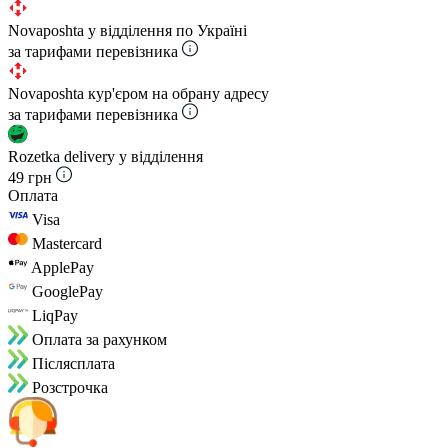
Novaposhta у відділення по Україні
за тарифами перевізника
Novaposhta кур'єром на обрану адресу
за тарифами перевізника
Rozetka delivery у відділення
49 грн
Оплата
Visa
Mastercard
ApplePay
GooglePay
LiqPay
Оплата за рахунком
Пiслясплата
Розстрочка