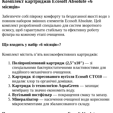
Комплект картриджів Ecosoft Absolute «6
місяців»
Забезпечте собі півроку комфорту та бездоганної якості води з
повним набором змінних елементів Ecosoft Absolute. Цей
комплект розроблений спеціально для систем зворотного
осмосу, щоб гарантувати стабільну та ефективну роботу
фільтра на кожному етапі очищення.
Що входить у набір «6 місяців»?
Комплект містить п’ять високоефективних картриджів:
Поліпропіленовий картридж (2,5"х10")
— зі
спеціальними бактеріостатичними властивостями для
надійного механічного очищення.
Картридж зі спресованого вугілля Ecosoft CTO10
—
видаляє хлор та органічні домішки.
Картридж із технологією AquaGreen
— захищає
мембрану та значно економить воду.
Вугільний постфільтр
— покращення смаку та запаху.
Мінералізатор
— насичення очищеної води корисними
мікроелементами для збалансованого складу.