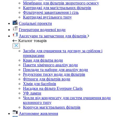
Мембрани для фільтрів зворотного осмосу
Картриджі для магістральних фільтрів
Фільтруючі завантаження і сіль
Картриджі вугільного типу
Соціальні проекти
Генератори водневої води
Аксесуари та запчастини для фільтрів
Каталог товарів
Засоби для очищення та догляду за сріблом і
прикрасами
Кран для фільтра води
Пакети хімічного аналізу води
Прилади та набори для аналізу води
Редуктори тиску води для фільтрів
Фітинги для фільтрів води
Хімія для басейнів
Насадки на фільтр Everpure Claris
УФ лампи
Чохли від конденсату для систем очищення води
колонного типу
Корпуси магістральних фільтрів
Автономне живлення