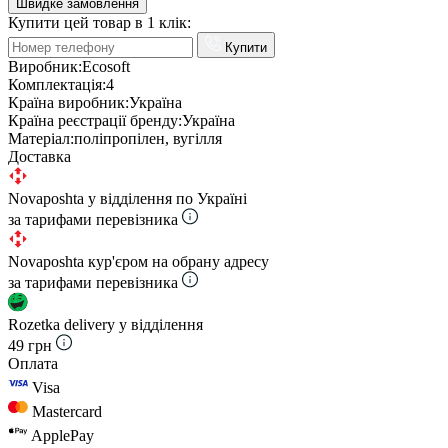
Швидке замовлення
Купити цей товар в 1 клік:
Купити
Виробник:
Ecosoft
Комплектація:
4
Країна виробник:
Україна
Країна реєстрації бренду:
Україна
Матеріал:
поліпропілен, вугілля
Доставка
Novaposhta у відділення по Україні
за тарифами перевізника
Novaposhta кур'єром на обрану адресу
за тарифами перевізника
Rozetka delivery у відділення
49 грн
Оплата
Visa
Mastercard
ApplePay