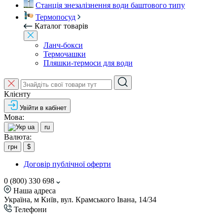
Станція знезалізнення води баштового типу
Термопосуд
Каталог товарів
Ланч-бокси
Термочашки
Пляшки-термоси для води
Клієнту
Увійти в кабінет
Мова:
ua
ru
Валюта:
грн
$
Договір публічної оферти
0 (800) 330 698
Наша адреса
Україна, м Київ, вул. Крамського Івана, 14/34
Телефони