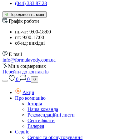
(044) 333 87 28
Передзвоніть мені
Графік роботи
пн-чт: 9:00-18:00
пт: 9:00-17:00
сб-нд: вихідні
E-mail
info@formulavody.com.ua
Ми в соцмережах
Перейти до контактів
0
0
0
Акції
Про компанію
Історія
Наша команда
Рекомендаційні листи
Сертифікати
Галерея
Сервіс
Сервіс та обслуговування