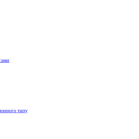
асами
лонного типу