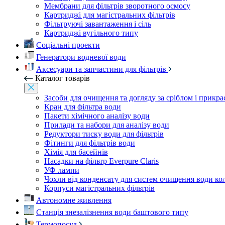
Мембрани для фільтрів зворотного осмосу
Картриджі для магістральних фільтрів
Фільтруючі завантаження і сіль
Картриджі вугільного типу
Соціальні проекти
Генератори водневої води
Аксесуари та запчастини для фільтрів
Каталог товарів
Засоби для очищення та догляду за сріблом і прикр
Кран для фільтра води
Пакети хімічного аналізу води
Прилади та набори для аналізу води
Редуктори тиску води для фільтрів
Фітинги для фільтрів води
Хімія для басейнів
Насадки на фільтр Everpure Claris
УФ лампи
Чохли від конденсату для систем очищення води ко
Корпуси магістральних фільтрів
Автономне живлення
Станція знезалізнення води баштового типу
Термопосуд