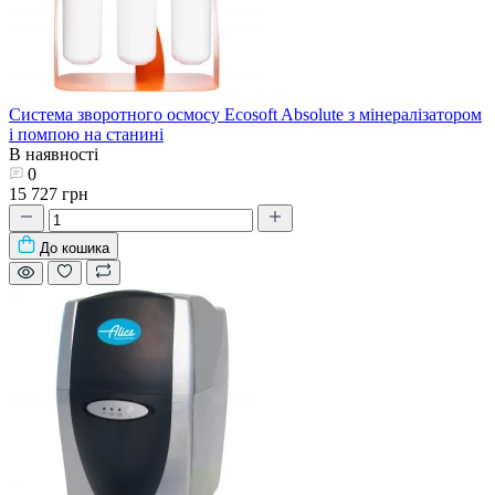
Система зворотного осмосу Ecosoft Absolute з мінералізатором
і помпою на станині
В наявності
0
15 727 грн
До кошика