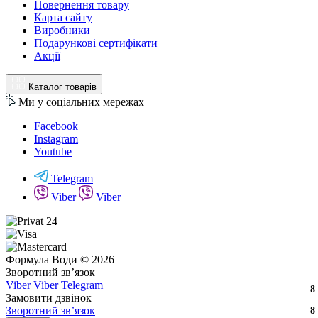
Повернення товару
Карта сайту
Виробники
Подарункові сертифікати
Акції
Каталог товарів
Ми у соціальних мережах
Facebook
Instagram
Youtube
Telegram
Viber
Viber
Формула Води © 2026
Зворотний зв’язок
Viber
Viber
Telegram
8
8
8
Замовити дзвінок
Зворотний зв’язок
8
8
8