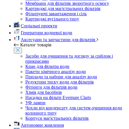
Мембрани для фільтрів зворотного осмосу
Картриджі для магістральних фільтрів
Фільтруючі завантаження і сіль
Картриджі вугільного типу
Соціальні проекти
Генератори водневої води
Аксесуари та запчастини для фільтрів
Каталог товарів
Засоби для очищення та догляду за сріблом і
прикрасами
Кран для фільтра води
Пакети хімічного аналізу води
Прилади та набори для аналізу води
Редуктори тиску води для фільтрів
Фітинги для фільтрів води
Хімія для басейнів
Насадки на фільтр Everpure Claris
УФ лампи
Чохли від конденсату для систем очищення води
колонного типу
Корпуси магістральних фільтрів
Автономне живлення