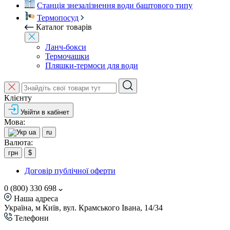
Станція знезалізнення води баштового типу
Термопосуд
Каталог товарів
Ланч-бокси
Термочашки
Пляшки-термоси для води
Клієнту
Увійти в кабінет
Мова:
ua
ru
Валюта:
грн
$
Договір публічної оферти
0 (800) 330 698
Наша адреса
Україна, м Київ, вул. Крамського Івана, 14/34
Телефони