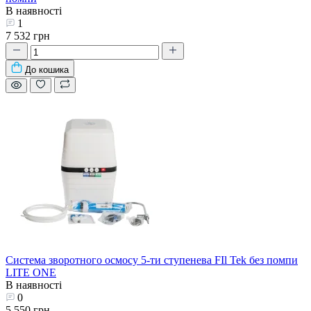
В наявності
1
7 532 грн
До кошика
Система зворотного осмосу 5-ти ступенева FIl Tek без помпи
LITE ONE
В наявності
0
5 550 грн