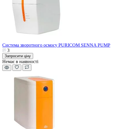
Система зворотного осмосу PURICOM SENNA PUMP
3
Запросити ціну
Немає в наявності