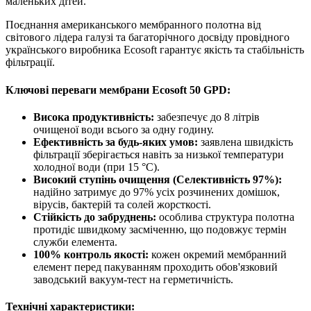
маленьких дітей.
Поєднання американського мембранного полотна від
світового лідера галузі та багаторічного досвіду провідного
українського виробника Ecosoft гарантує якість та стабільність
фільтрації.
Ключові переваги мембрани Ecosoft 50 GPD:
Висока продуктивність:
забезпечує до 8 літрів
очищеної води всього за одну годину.
Ефективність за будь-яких умов:
заявлена швидкість
фільтрації зберігається навіть за низької температури
холодної води (при 15 °С).
Високий ступінь очищення (Селективність 97%):
надійно затримує до 97% усіх розчинених домішок,
вірусів, бактерій та солей жорсткості.
Стійкість до забруднень:
особлива структура полотна
протидіє швидкому засміченню, що подовжує термін
служби елемента.
100% контроль якості:
кожен окремий мембранний
елемент перед пакуванням проходить обов'язковий
заводський вакуум-тест на герметичність.
Технічні характеристики: