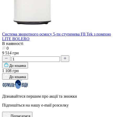
Система зворотного осмосу 5-ти ступенева FIl Tek з помпою
LITE BOLERO
В наявності
0
9 514 грн
До кошика
1 108 грн
До кошика
Дізнавайтеся першим про акції та знижки
Підпишіться на нашу e-mail розсилку
Підписатися