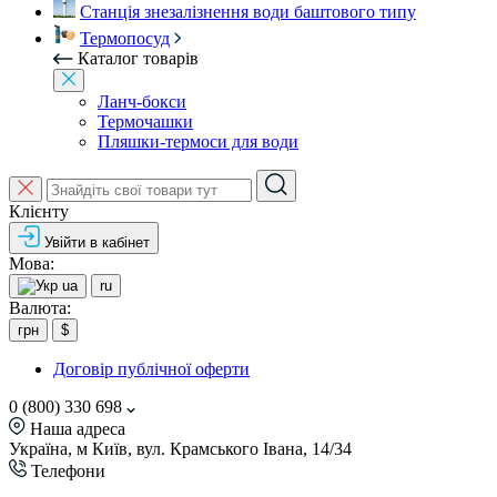
Станція знезалізнення води баштового типу
Термопосуд
Каталог товарів
Ланч-бокси
Термочашки
Пляшки-термоси для води
Клієнту
Увійти в кабінет
Мова:
ua
ru
Валюта:
грн
$
Договір публічної оферти
0 (800) 330 698
Наша адреса
Україна, м Київ, вул. Крамського Івана, 14/34
Телефони