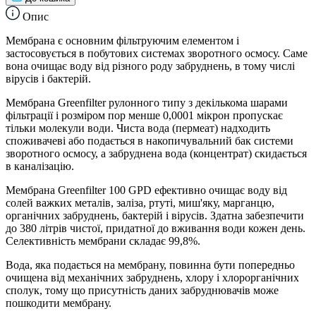
Опис
Мембрана є основним фільтруючим елементом і
застосовується в побутових системах зворотного осмосу. Саме
вона очищає воду від різного роду забруднень, в тому числі
вірусів і бактерій.
Мембрана Greenfilter рулонного типу з декількома шарами
фільтрації і розміром пор менше 0,0001 мікрон пропускає
тільки молекули води. Чиста вода (пермеат) надходить
споживачеві або подається в накопичувальний бак системи
зворотного осмосу, а забруднена вода (концентрат) скидається
в каналізацію.
Мембрана Greenfilter 100 GPD ефективно очищає воду від
солей важких металів, заліза, ртуті, миш'яку, марганцю,
органічних забруднень, бактерій і вірусів. Здатна забезпечити
до 380 літрів чистої, придатної до вживання води кожен день.
Селективність мембрани складає 99,8%.
Вода, яка подається на мембрану, повинна бути попередньо
очищена від механічних забруднень, хлору і хлорорганічних
сполук, тому що присутність даних забруднювачів може
пошкодити мембрану.