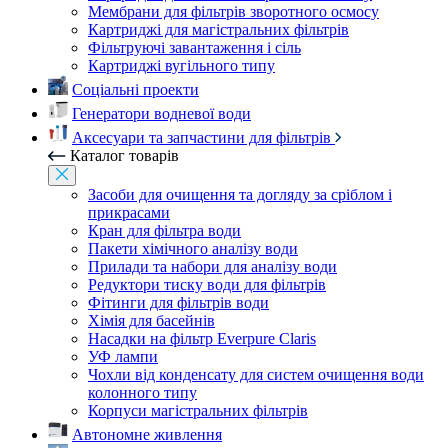
Мембрани для фільтрів зворотного осмосу
Картриджі для магістральних фільтрів
Фільтруючі завантаження і сіль
Картриджі вугільного типу
Соціальні проекти
Генератори водневої води
Аксесуари та запчастини для фільтрів
Каталог товарів
Засоби для очищення та догляду за сріблом і
прикрасами
Кран для фільтра води
Пакети хімічного аналізу води
Прилади та набори для аналізу води
Редуктори тиску води для фільтрів
Фітинги для фільтрів води
Хімія для басейнів
Насадки на фільтр Everpure Claris
УФ лампи
Чохли від конденсату для систем очищення води
колонного типу
Корпуси магістральних фільтрів
Автономне живлення