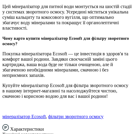
Цей мінералізатор для питної води монтується на шостій стадії
у системах зворотного осмосу. Усередині міститься унікальна
суміш кальциту та кокосового вугілля, що оптимально
збагачує воду мінералами та покращує її органолептичні
властивості.
Чому варто купити мінералізатор Ecosoft для фільтру зворотного
осмосу?
Покупка мінералізатора Ecosoft — це інвестиція в здоров'я та
комфорт вашої родини. Завдяки своєчасній заміні цього
картриджа, ваша вода буде не тільки очищеною, але й
збагаченою необхідними мінералами, смачною і без
неприємних запахів.
Купуйте мінералізатор Ecosoft для фільтра зворотного осмосу
в нашому інтернет-магазині та насолоджуйтеся чистою,
смачною і корисною водою для вас і вашої родини!
мінералізатор Ecosoft
,
фільтри зворотного осмосу
Характеристики