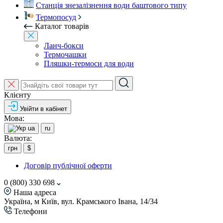
Станція знезалізнення води баштового типу
Термопосуд
Каталог товарів
Ланч-бокси
Термочашки
Пляшки-термоси для води
Клієнту
Увійти в кабінет
Мова:
ua
ru
Валюта:
грн
$
Договір публічної оферти
0 (800) 330 698
Наша адреса
Україна, м Київ, вул. Крамського Івана, 14/34
Телефони