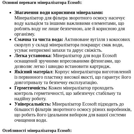
Основні переваги мінералізатора Ecosoft:
Збагачення води корисними мінералами:
Мінералізатор для фільтра зворотного осмосу насичує
воду кальцієм та іншими важливими елементами, що
роблять воду не лише безпечною, але й корисною для
організму.
Смачна та чиста вода:
Активоване вугілля з кокосових
скорлуп у складі мінералізатора покращує смак води,
усуває неприємні запахи та дарує свіжість.
Легка установка
: Мінералізатор для води Ecosoft
оснащений зручними впресованими фітингами, що
дозволяє легко і швидко встановити картридж.
Якісний матеріал
: Корпус мінералізатора виготовлений
із первинного пластику високої якості, що гарантує його
довготривалу та безпечну експлуатацію.
Герметичність:
Кожен мінералізатор проходить
контроль герметичності, що забезпечує стабільну та
надійну роботу.
Універсальність:
Мінералізатор Ecosoft підходить до
більшості фільтрів зворотного осмосу різних виробників,
що робить його ідеальним вибором для вашої системи
очищення води.
Особливості мінералізатора Ecosoft: