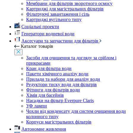
Мембрани для фільтрів зворотного осмосу
Картриджі для магістральних фільтрів
Фільтруючі завантаження і сіль
Картриджі вугільного типу
Соціальні проекти
Генератори водневої води
Аксесуари та запчастини для фільтрів
Каталог товарів
Засоби для очищення та догляду за сріблом і
прикрасами
Кран для фільтра води
Пакети хімічного аналізу води
Прилади та набори для аналізу води
Редуктори тиску води для фільтрів
Фітинги для фільтрів води
Хімія для басейнів
Насадки на фільтр Everpure Claris
УФ лампи
Чохли від конденсату для систем очищення води
колонного типу
Корпуси магістральних фільтрів
Автономне живлення