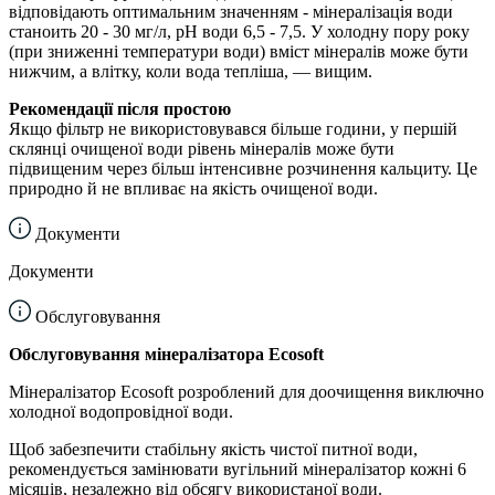
відповідають оптимальним значенням - мінералізація води
станоить 20 - 30 мг/л, рН води 6,5 - 7,5. У холодну пору року
(при зниженні температури води) вміст мінералів може бути
нижчим, а влітку, коли вода тепліша, — вищим.
Рекомендації після простою
Якщо фільтр не використовувався більше години, у першій
склянці очищеної води рівень мінералів може бути
підвищеним через більш інтенсивне розчинення кальциту. Це
природно й не впливає на якість очищеної води.
Документи
Документи
Обслуговування
Обслуговування мінералізатора Ecosoft
Мінералізатор Ecosoft розроблений для доочищення виключно
холодної водопровідної води.
Щоб забезпечити стабільну якість чистої питної води,
рекомендується замінювати вугільний мінералізатор кожні 6
місяців, незалежно від обсягу використаної води.