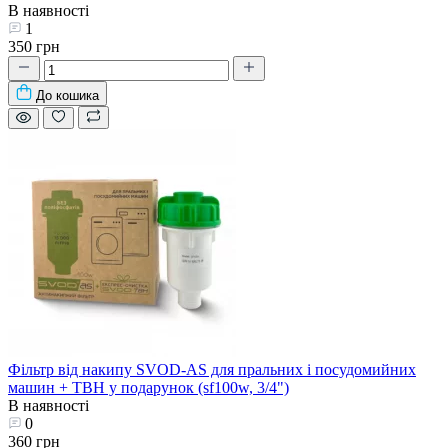
В наявності
1
350 грн
До кошика
Фільтр від накипу SVOD-AS для пральних і посудомийних
машин + ТВН у подарунок (sf100w, 3/4")
В наявності
0
360 грн