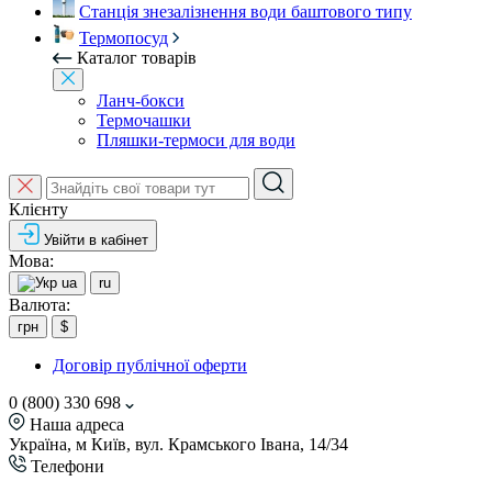
Станція знезалізнення води баштового типу
Термопосуд
Каталог товарів
Ланч-бокси
Термочашки
Пляшки-термоси для води
Клієнту
Увійти в кабінет
Мова:
ua
ru
Валюта:
грн
$
Договір публічної оферти
0 (800) 330 698
Наша адреса
Україна, м Київ, вул. Крамського Івана, 14/34
Телефони