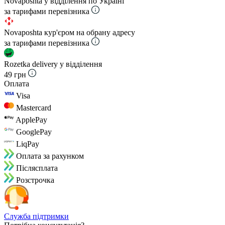
Novaposhta у відділення по Україні
за тарифами перевізника
Novaposhta кур'єром на обрану адресу
за тарифами перевізника
Rozetka delivery у відділення
49 грн
Оплата
Visa
Mastercard
ApplePay
GooglePay
LiqPay
Оплата за рахунком
Пiслясплата
Розстрочка
Служба підтримки