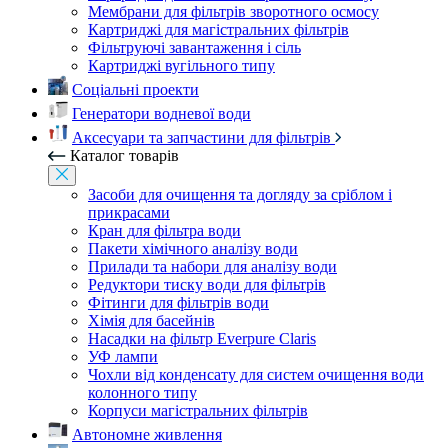
Мембрани для фільтрів зворотного осмосу
Картриджі для магістральних фільтрів
Фільтруючі завантаження і сіль
Картриджі вугільного типу
Соціальні проекти
Генератори водневої води
Аксесуари та запчастини для фільтрів
Каталог товарів
Засоби для очищення та догляду за сріблом і
прикрасами
Кран для фільтра води
Пакети хімічного аналізу води
Прилади та набори для аналізу води
Редуктори тиску води для фільтрів
Фітинги для фільтрів води
Хімія для басейнів
Насадки на фільтр Everpure Claris
УФ лампи
Чохли від конденсату для систем очищення води
колонного типу
Корпуси магістральних фільтрів
Автономне живлення