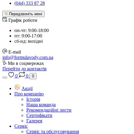
(044) 333 87 28
Передзвоніть мені
Графік роботи
пн-чт: 9:00-18:00
пт: 9:00-17:00
сб-нд: вихідні
E-mail
info@formulavody.com.ua
Ми в соцмережах
Перейти до контактів
0
0
0
Акції
Про компанію
Історія
Наша команда
Рекомендаційні листи
Сертифікати
Галерея
Сервіс
Сервіс та обслуговування