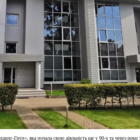
нг-Груп», яка почала свою діяльність ще у 90-х та через роки з