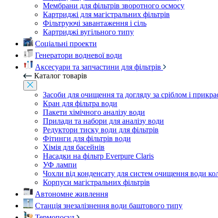
Мембрани для фільтрів зворотного осмосу
Картриджі для магістральних фільтрів
Фільтруючі завантаження і сіль
Картриджі вугільного типу
Соціальні проекти
Генератори водневої води
Аксесуари та запчастини для фільтрів
Каталог товарів
Засоби для очищення та догляду за сріблом і прикр
Кран для фільтра води
Пакети хімічного аналізу води
Прилади та набори для аналізу води
Редуктори тиску води для фільтрів
Фітинги для фільтрів води
Хімія для басейнів
Насадки на фільтр Everpure Claris
УФ лампи
Чохли від конденсату для систем очищення води ко
Корпуси магістральних фільтрів
Автономне живлення
Станція знезалізнення води баштового типу
Термопосуд