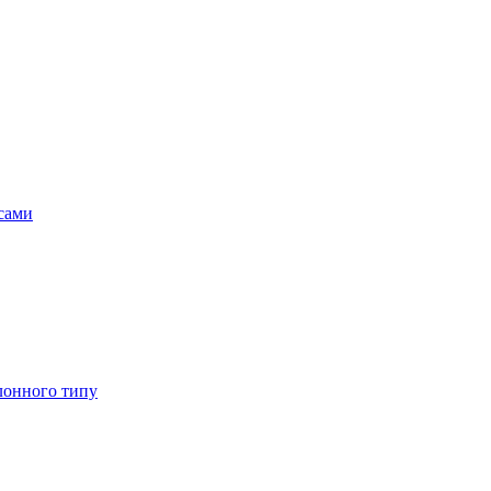
асами
лонного типу