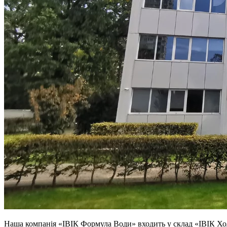
Наша компанія «ІВІК Формула Води» входить у склад «ІВІК Холди