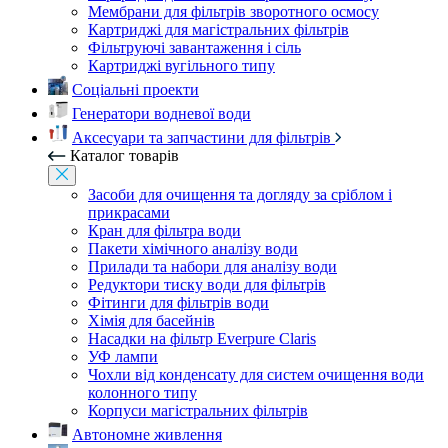
Мембрани для фільтрів зворотного осмосу
Картриджі для магістральних фільтрів
Фільтруючі завантаження і сіль
Картриджі вугільного типу
Соціальні проекти
Генератори водневої води
Аксесуари та запчастини для фільтрів
Каталог товарів
Засоби для очищення та догляду за сріблом і
прикрасами
Кран для фільтра води
Пакети хімічного аналізу води
Прилади та набори для аналізу води
Редуктори тиску води для фільтрів
Фітинги для фільтрів води
Хімія для басейнів
Насадки на фільтр Everpure Claris
УФ лампи
Чохли від конденсату для систем очищення води
колонного типу
Корпуси магістральних фільтрів
Автономне живлення