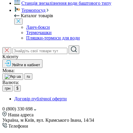
Станція знезалізнення води баштового типу
Термопосуд
Каталог товарів
Ланч-бокси
Термочашки
Пляшки-термоси для води
Клієнту
Увійти в кабінет
Мова:
ua
ru
Валюта:
грн
$
Договір публічної оферти
0 (800) 330 698
Наша адреса
Україна, м Київ, вул. Крамського Івана, 14/34
Телефони