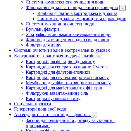
Системи комплексного очищення води
Фільтрація від заліза та видалення сірководню
Колбові фільтри з картриджем від заліза
Системи від заліза, марганцю та сірководню
Системи механічної очистки води
Вугільні фільтри
Ультрафіолетові лампи знезараження води
Фільтри для очищення води з свердловин
Фільтри для душу
Системи очистки води в екстремальних умовах
Картриджі та завантаження для фільтрів
Картриджі для фільтрів від накипу
Картридж для генератора водню Hydron
Картриджі для фільтрів-глечиків
Картриджі для систем зворотного осмосу
Мембрани для фільтрів зворотного осмосу
Картриджі для магістральних фільтрів
Фільтруючі завантаження і сіль
Картриджі вугільного типу
Соціальні проекти
Генератори водневої води
Аксесуари та запчастини для фільтрів
Засоби для очищення та догляду за сріблом і
прикрасами
Кран для фільтра води