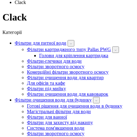
Clack
Clack
Категорії
Фільтри для питної води
Фільтри картриджного типу Pallas PWG
Голови для кріплення картриджа
Фільтри-глечики для води
Фільтри зворотного осмосу
Комерційні фільтри зворотного осмосу
Фільтри очищення води для квартир
Для офісів та кафе
Фільтри під мийку
Фільтри очищення води для кавоварок
Фільтри очищення води для будинку
Готові рішення для очищення води в будинку
Магістральні фільтри для води
Фільтри для ванної
Фільтри для захисту від накипу
Система пом'якшення води
Фільтри зворотного осмосу