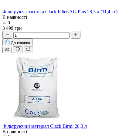
Фільтруюча засипка Clack Filter-AG Plus 28,3 л (11,4 кг)
В наявності
0
3 499 грн
До кошика
Фільтруючий матеріал Clack Birm, 28,3 л
В наявності