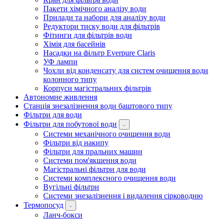
Пакети хімічного аналізу води
Прилади та набори для аналізу води
Редуктори тиску води для фільтрів
Фітинги для фільтрів води
Хімія для басейнів
Насадки на фільтр Everpure Claris
УФ лампи
Чохли від конденсату для систем очищення води
колонного типу
Корпуси магістральних фільтрів
Автономне живлення
Станція знезалізнення води баштового типу
Фільтри для води
Фільтри для побутової води
Системи механічного очищення води
Фільтри від накипу
Фільтри для пральних машин
Системи пом'якшення води
Магістральні фільтри для води
Системи комплексного очищення води
Вугільні фільтри
Системи знезалізнення і видалення сірководню
Термопосуд
Ланч-бокси