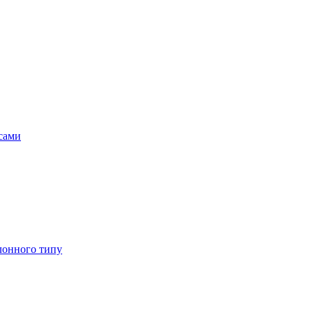
асами
лонного типу