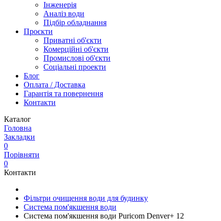
Інженерія
Аналіз води
Підбір обладнання
Проєкти
Приватні об'єкти
Комерційні об'єкти
Промислові об'єкти
Соціальні проекти
Блог
Оплата / Доставка
Гарантія та повернення
Контакти
Каталог
Головна
Закладки
0
Порівняти
0
Контакти
Фільтри очищення води для будинку
Система пом'якшення води
Система пом'якшення води Puricom Denver+ 12