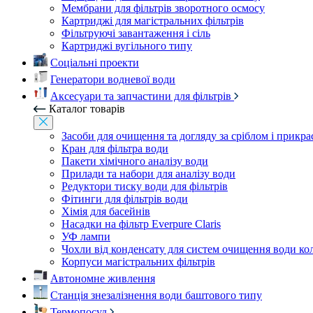
Мембрани для фільтрів зворотного осмосу
Картриджі для магістральних фільтрів
Фільтруючі завантаження і сіль
Картриджі вугільного типу
Соціальні проекти
Генератори водневої води
Аксесуари та запчастини для фільтрів
Каталог товарів
Засоби для очищення та догляду за сріблом і прикр
Кран для фільтра води
Пакети хімічного аналізу води
Прилади та набори для аналізу води
Редуктори тиску води для фільтрів
Фітинги для фільтрів води
Хімія для басейнів
Насадки на фільтр Everpure Claris
УФ лампи
Чохли від конденсату для систем очищення води ко
Корпуси магістральних фільтрів
Автономне живлення
Станція знезалізнення води баштового типу
Термопосуд