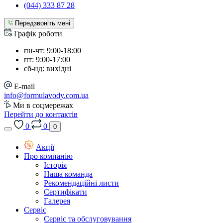
(044) 333 87 28
Передзвоніть мені
Графік роботи
пн-чт: 9:00-18:00
пт: 9:00-17:00
сб-нд: вихідні
E-mail
info@formulavody.com.ua
Ми в соцмережах
Перейти до контактів
0
0
0
Акції
Про компанію
Історія
Наша команда
Рекомендаційні листи
Сертифікати
Галерея
Сервіс
Сервіс та обслуговування