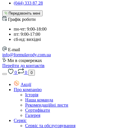
(044) 333 87 28
Передзвоніть мені
Графік роботи
пн-чт: 9:00-18:00
пт: 9:00-17:00
сб-нд: вихідні
E-mail
info@formulavody.com.ua
Ми в соцмережах
Перейти до контактів
0
0
0
Акції
Про компанію
Історія
Наша команда
Рекомендаційні листи
Сертифікати
Галерея
Сервіс
Сервіс та обслуговування