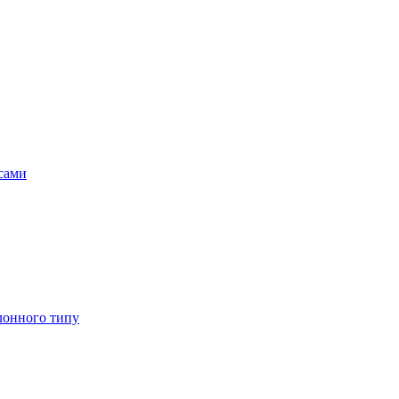
асами
лонного типу