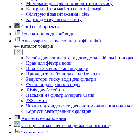
Мембрани для фільтрів зворотного осмосу
Картриджі для магістральних фільтрів
Фільтруючі завантаження і сіль
Картриджі вугільного типу
Соціальні проекти
Генератори водневої води
Аксесуари та запчастини для фільтрів
Каталог товарів
Засоби для очищення та догляду за сріблом і прикр
Кран для фільтра води
Пакети хімічного аналізу води
Прилади та набори для аналізу води
Редуктори тиску води для фільтрів
Фітинги для фільтрів води
Хімія для басейнів
Насадки на фільтр Everpure Claris
УФ лампи
Чохли від конденсату для систем очищення води ко
Корпуси магістральних фільтрів
Автономне живлення
Станція знезалізнення води баштового типу
Термопосуд