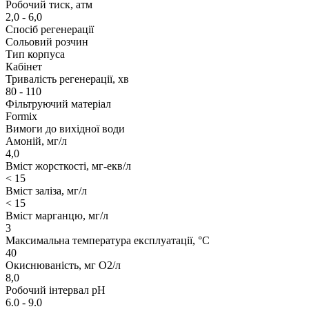
Робочий тиск, атм
2,0 - 6,0
Спосіб регенерації
Сольовий розчин
Тип корпуса
Кабінет
Тривалість регенерації, хв
80 - 110
Фільтруючий матеріал
Formix
Вимоги до вихідної води
Амоній, мг/л
4,0
Вміст жорсткості, мг-екв/л
< 15
Вміст заліза, мг/л
< 15
Вміст марганцю, мг/л
3
Максимальна температура експлуатації, °С
40
Окиснюваність, мг О2/л
8,0
Робочий інтервал рН
6.0 - 9.0