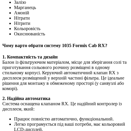
Залізо
Марганець
Амоній
Нітрати
Нітрити
Кольоровість
Окиснюваність
Чому варто обрати систему 1035 Formix Cab RX?
1. Компактність та дизайн
Балон із фільтруючим матеріалом, місце для зберігання солі та
приготування сольового розчину розміщені в одному
стильному корпусі. Керуючий автоматичний клапан RX з
дисплеєм розміщений у верхній частині фільтра. Це ідеальне
рішення для монтажу в обмеженому просторі (у санвузлі або
коморі).
2. Надійна автоматика
Система оснащена клапаном RX. Це надійний контролер із
дисплеєм, який:
Працює повністю автоматично, функціональний.
Легко програмується під ваші потреби, має кольоровий
LCD-дисплей.