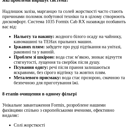
Які проблеми вирішує система?
Надлишок заліза, марганцю та солей жорсткості часто стають
причинами поломок побутової техніки та в цілому створюють
дискомфорт. Система 1035 Formix Cab RX назавжди позбавить
вас від:
Нальоту та накипу:
жодного білого осаду на чайнику,
кавомашині та ТЕНах пральних машин.
Іржавих плям:
забудете про руді підтікання на унітазі,
раковині та у ванній.
Проблем зі шкірою:
вода стає м’якою, зникає відчуття
стягнутості, лущення та свербіж після душу.
Псування одягу:
речі після прання залишаються
яскравими, без сірого відтінку та жовтих плям.
Металевого присмаку:
вода стає прозорою, смачною та
безпечною для приготування їжі.
8 етапів очищення в одному фільтрі
Унікальне завантаження Formix, розроблене нашими
фахівцями спільно з європейськими вченими, ефективно
видаляє:
Солі жорсткості