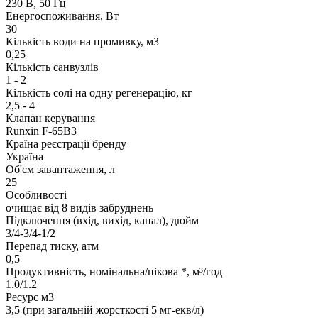
230 В, 50 Гц
Енергоспоживання, Вт
30
Кількість води на промивку, м3
0,25
Кількість санвузлів
1 - 2
Кількість солі на одну регенерацію, кг
2,5 - 4
Клапан керування
Runxin F-65B3
Країна реєстрації бренду
Україна
Об'єм завантаження, л
25
Особливості
очищає від 8 видів забруднень
Підключення (вхід, вихід, канал), дюйм
3/4-3/4-1/2
Перепад тиску, атм
0,5
Продуктивність, номінальна/пікова *, м³/год
1.0/1.2
Ресурс м3
3,5 (при загальній жорсткості 5 мг-екв/л)