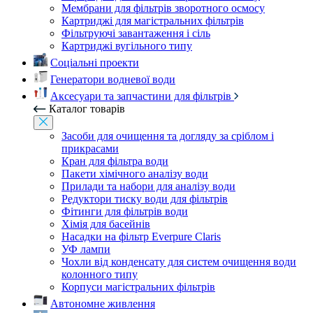
Мембрани для фільтрів зворотного осмосу
Картриджі для магістральних фільтрів
Фільтруючі завантаження і сіль
Картриджі вугільного типу
Соціальні проекти
Генератори водневої води
Аксесуари та запчастини для фільтрів
Каталог товарів
Засоби для очищення та догляду за сріблом і
прикрасами
Кран для фільтра води
Пакети хімічного аналізу води
Прилади та набори для аналізу води
Редуктори тиску води для фільтрів
Фітинги для фільтрів води
Хімія для басейнів
Насадки на фільтр Everpure Claris
УФ лампи
Чохли від конденсату для систем очищення води
колонного типу
Корпуси магістральних фільтрів
Автономне живлення