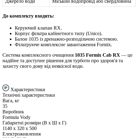
Джерело води
Міський водопровід або свердловина
До комплекту входить:
Керуючий клапан RX.
Корпус фільтра кабінетного типу (Unico).
Балон 1035 із дренажно-розподільчою системою.
Фільтруюче комплексне завантаження Formix.
Система комплексного очищення
1035 Formix Cab RX
— це
надійне та доступне рішення для турботи про здоров'я та
захисту свого дому від неякісної води.
Характеристики
Технічні характеристики
Вага, кг
35
Виробник
Formula Vody
Габаритні розміри (В х Ш х Г)
1140 х 320 х 500
Електроживлення