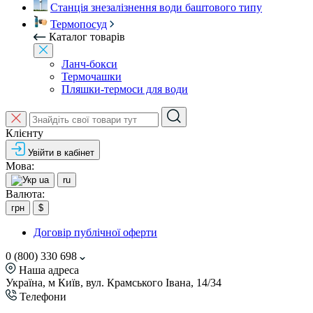
Станція знезалізнення води баштового типу
Термопосуд
Каталог товарів
Ланч-бокси
Термочашки
Пляшки-термоси для води
Клієнту
Увійти в кабінет
Мова:
ua
ru
Валюта:
грн
$
Договір публічної оферти
0 (800) 330 698
Наша адреса
Україна, м Київ, вул. Крамського Івана, 14/34
Телефони