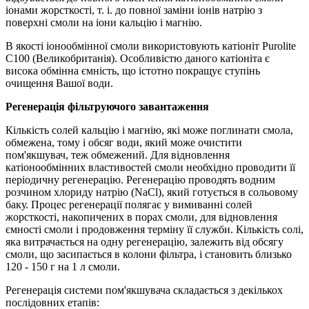
іонами жорсткості, т. і. до повної заміни іонів натрію з
поверхні смоли на іони кальцію і магнію.
В якості іонообмінної смоли використовують катіоніт Purolite
C100 (Великобританія). Особливістю даного катіоніта є
висока обмінна ємність, що істотно покращує ступінь
очищення Вашої води.
Регенерація фільтруючого завантаження
Кількість солей кальцію і магнію, які може поглинати смола,
обмежена, тому і обсяг води, який може очистити
пом'якшувач, теж обмежений. Для відновлення
катіонообмінних властивостей смоли необхідно проводити її
періодичну регенерацію. Регенерацію проводять водним
розчином хлориду натрію (NaCl), який готується в сольовому
баку. Процес регенерації полягає у вимиванні солей
жорсткості, накопичених в порах смоли, для відновлення
ємності смоли і продовження терміну її служби. Кількість солі,
яка витрачається на одну регенерацію, залежить від обсягу
смоли, що засипається в колони фільтра, і становить близько
120 - 150 г на 1 л смоли.
Регенерація системи пом'якшувача складається з декількох
послідовних етапів: