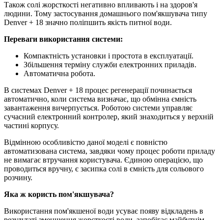
Також солі жорсткості негативно впливають і на здоров'я
людини. Тому застосування домашнього пом'якшувача типу
Denver + 18 значно поліпшить якість питної води.
Переваги використання системи:
Компактність установки і простота в експлуатації.
Збільшення терміну служби електронних приладів.
Автоматична робота.
В системах Denver + 18 процес регенерації починається
автоматично, коли система визначає, що обмінна ємність
завантаження вичерпується. Роботою системи управляє
сучасний електронний контролер, який знаходиться у верхній
частині корпусу.
Відмінною особливістю даної моделі є повністю
автоматизована система, завдяки чому процес роботи приладу
не вимагає втручання користувача. Єдиною операцією, що
проводиться вручну, є засипка солі в ємність для сольового
розчину.
Яка ж користь пом'якшувача?
Використання пом'якшеної води усуває появу відкладень в
результаті зменшення жорсткості води, запобігає майбутнім