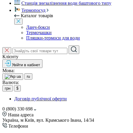
Станція знезалізнення води баштового типу
Термопосуд
Каталог товарів
Ланч-бокси
Термочашки
Пляшки-термоси для води
Клієнту
Увійти в кабінет
Мова:
ua
ru
Валюта:
грн
$
Договір публічної оферти
0 (800) 330 698
Наша адреса
Україна, м Київ, вул. Крамського Івана, 14/34
Телефони