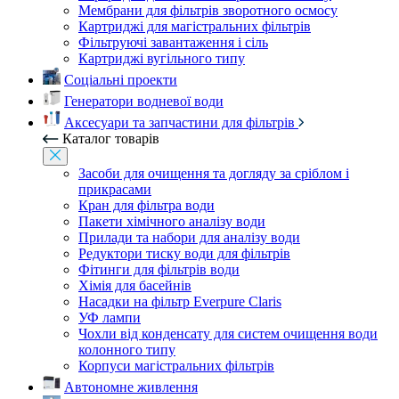
Мембрани для фільтрів зворотного осмосу
Картриджі для магістральних фільтрів
Фільтруючі завантаження і сіль
Картриджі вугільного типу
Соціальні проекти
Генератори водневої води
Аксесуари та запчастини для фільтрів
Каталог товарів
Засоби для очищення та догляду за сріблом і
прикрасами
Кран для фільтра води
Пакети хімічного аналізу води
Прилади та набори для аналізу води
Редуктори тиску води для фільтрів
Фітинги для фільтрів води
Хімія для басейнів
Насадки на фільтр Everpure Claris
УФ лампи
Чохли від конденсату для систем очищення води
колонного типу
Корпуси магістральних фільтрів
Автономне живлення