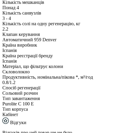
Кількість мешканців
Понад 4
Кількість санвузлів
3 - 4
Кількість солі на одну регенерацію, кг
2.2
Клапан керування
Автоматичний 959 Denver
Країна виробник
Іспанія
Країна реєстрації бренду
Іспанія
Матеріал, що фільтрує колони
Скловолокно
Продуктивність, номінальна/пікова *, м³/год
0.8/1.2
Спосіб регенерації
Сольовий розчин
Тип завантаження
Purolite C 100 E
Тип корпуса
Кабінет
Відгуки
Відгуків про цей товар ще не було.