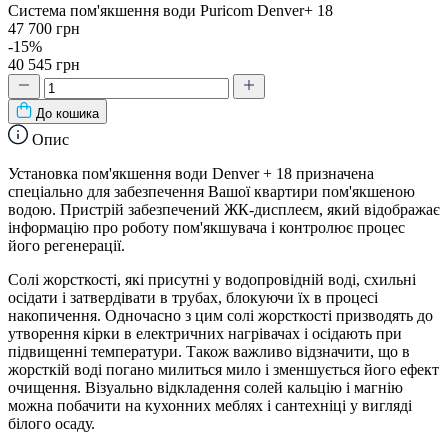
Система пом'якшення води Puricom Denver+ 18
47 700 грн
-15%
40 545 грн
До кошика
Опис
Установка пом'якшення води Denver + 18 призначена
спеціально для забезпечення Вашої квартири пом'якшеною
водою. Пристрій забезпечений ЖК-дисплеєм, який відображає
інформацію про роботу пом'якшувача і контролює процес
його регенерації.
Солі жорсткості, які присутні у водопровідній воді, схильні
осідати і затвердівати в трубах, блокуючи їх в процесі
накопичення. Одночасно з цим солі жорсткості призводять до
утворення кірки в електричних нагрівачах і осідають при
підвищенні температури. Також важливо відзначити, що в
жорсткій воді погано милиться мило і зменшується його ефект
очищення. Візуально відкладення солей кальцію і магнію
можна побачити на кухонних меблях і сантехніці у вигляді
білого осаду.