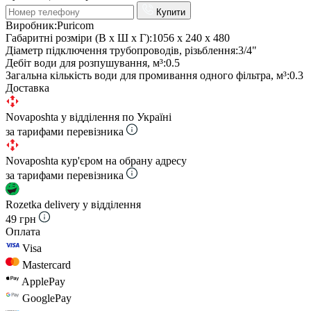
Купити
Виробник:
Puricom
Габаритні розміри (В х Ш х Г):
1056 х 240 х 480
Діаметр підключення трубопроводів, різьблення:
3/4"
Дебіт води для розпушування, м³:
0.5
Загальна кількість води для промивання одного фільтра, м³:
0.3
Доставка
Novaposhta у відділення по Україні
за тарифами перевізника
Novaposhta кур'єром на обрану адресу
за тарифами перевізника
Rozetka delivery у відділення
49 грн
Оплата
Visa
Mastercard
ApplePay
GooglePay