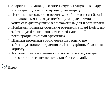
Зворотна промивка, що забезпечує вспушування шару
іоніту для подальшого процесу регенерації.
Поглинання сольового розчину, який подається з бака і
направляється в корпус пом'якшувача, де вступає в
контакт із фільтруючим завантаженням для її регенерації.
Повільна промивка сольовим розчином в шарі іоніту, що
забезпечує більший контакт солі зі смолою і її
регенерація найбільш ефективна.
Швидка промивка водою через шар іоніту, що
забезпечує повне видалення солі з внутрішньої частини
корпусу.
Автоматичне наповнення сольового бака водою для
підготовки розчину до подальшої регенерації.
Відео