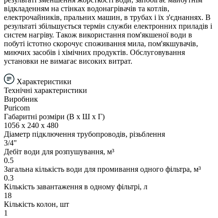
відкладенням на стінках водонагрівачів та котлів,
електрочайників, пральних машин, в трубах і їх з'єднаннях. В
результаті збільшується термін служби електронних приладів і
систем нагріву. Також використання пом'якшеної води в
побуті істотно скорочує споживання мила, пом'якшувачів,
миючих засобів і хімічних продуктів. Обслуговування
установки не вимагає високих витрат.
Характеристики
Технічні характеристики
Виробник
Puricom
Габаритні розміри (В х Ш х Г)
1056 х 240 х 480
Діаметр підключення трубопроводів, різьблення
3/4"
Дебіт води для розпушування, м³
0.5
Загальна кількість води для промивання одного фільтра, м³
0.3
Кількість завантаження в одному фільтрі, л
18
Кількість колон, шт
1