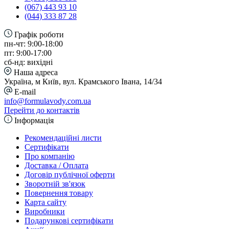
(067) 443 93 10
(044) 333 87 28
Графік роботи
пн-чт: 9:00-18:00
пт: 9:00-17:00
сб-нд: вихідні
Наша адреса
Україна, м Київ, вул. Крамського Івана, 14/34
E-mail
info@formulavody.com.ua
Перейти до контактів
Інформація
Рекомендаційні листи
Сертифікати
Про компанію
Доставка / Оплата
Договір публічної оферти
Зворотній зв'язок
Повернення товару
Карта сайту
Виробники
Подарункові сертифікати