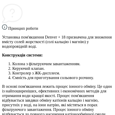
Принцип роботи
Установка пом'якшення Denver + 18 призначена для зниження
вмісту солей жорсткості (солі кальцію і магнію) у
водопровідній воді.
Конструкція системи:
Колона з фільтруючим завантаженням.
Керуючий клапан.
Контролер з ЖК-дисплеєм.
Ємність для приготування сольового розчину.
В основі пом'якшення лежить процес іонного обміну. Це один
із найпоширеніших, ефективних і економічних методів для
отримання води кращої якості. Процес пом'якшення
відбувається завдяки обміну катіонів кальцію і магнію,
присутніх у воді, на іони натрію, які містяться в порах
фільтруючого завантаження. Процес іонного обміну
відбувається до повного насичення катіонообмінної смоли