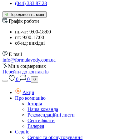
(044) 333 87 28
Передзвоніть мені
Графік роботи
пн-чт: 9:00-18:00
пт: 9:00-17:00
сб-нд: вихідні
E-mail
info@formulavody.com.ua
Ми в соцмережах
Перейти до контактів
0
0
0
Акції
Про компанію
Історія
Наша команда
Рекомендаційні листи
Сертифікати
Галерея
Сервіс
Сервіс та обслуговування