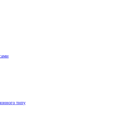
асами
лонного типу