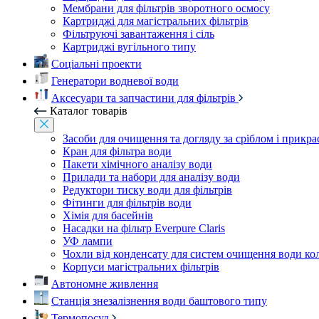
Мембрани для фільтрів зворотного осмосу
Картриджі для магістральних фільтрів
Фільтруючі завантаження і сіль
Картриджі вугільного типу
Соціальні проекти
Генератори водневої води
Аксесуари та запчастини для фільтрів
Каталог товарів
Засоби для очищення та догляду за сріблом і прикр
Кран для фільтра води
Пакети хімічного аналізу води
Прилади та набори для аналізу води
Редуктори тиску води для фільтрів
Фітинги для фільтрів води
Хімія для басейнів
Насадки на фільтр Everpure Claris
УФ лампи
Чохли від конденсату для систем очищення води ко
Корпуси магістральних фільтрів
Автономне живлення
Станція знезалізнення води баштового типу
Термопосуд