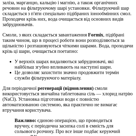
заліза, марганцю, кальцію і магнію, а також органічних
речовин на фільтруючому шарі установки. Фільтруючий шар
складається з п'яти спеціально підібраних іонообмінних смол.
Проходячи крізь них, вода очищається від основних видів
забруднювачів.
Смоли, з яких складається завантаження
Formix
, підібрані
таким чином, що в процесі роботи вони розподіляються за
щільністю і розташовуються чіткими шарами. Вода, проходячи
крізь ці шари, очищається поетапно:
У верхніх шарах видаляються забруднювачі, які
найбільш згубно впливають на наступні шари.
Це дозволяє захистити значно продовжити термін
служби фільтруючого матеріалу.
Для періодичної
регенерації (відновлення)
смоли
використовується звичайна таблетована сіль — хлорид натрію
(NaCl). Установка підготовки води є повністю
автоматизованою системою, яка практично не вимагає
втручання користувача.
Важливо:
єдиною операцією, що проводиться
вручну, є періодична засипка солі в ємність для
сольового розчину. Про все інше подбає керуючий