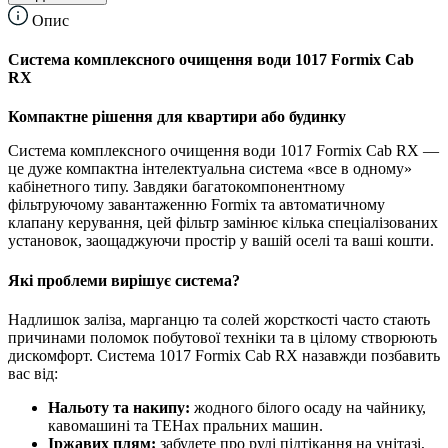
Опис
Система комплексного очищення води 1017 Formix Cab
RX
Компактне рішення для квартири або будинку
Система комплексного очищення води 1017 Formix Cab RX —
це дуже компактна інтелектуальна система «все в одному»
кабінетного типу. Завдяки багатокомпонентному
фільтруючому завантаженню Formix та автоматичному
клапану керування, цей фільтр замінює кілька спеціалізованих
установок, заощаджуючи простір у вашій оселі та ваші кошти.
Які проблеми вирішує система?
Надлишок заліза, марганцю та солей жорсткості часто стають
причинами поломок побутової техніки та в цілому створюють
дискомфорт. Система 1017 Formix Cab RX назавжди позбавить
вас від:
Нальоту та накипу:
жодного білого осаду на чайнику,
кавомашині та ТЕНах пральних машин.
Іржавих плям:
забудете про руді підтікання на унітазі,