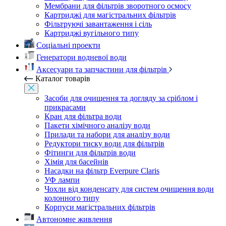
Мембрани для фільтрів зворотного осмосу
Картриджі для магістральних фільтрів
Фільтруючі завантаження і сіль
Картриджі вугільного типу
Соціальні проекти
Генератори водневої води
Аксесуари та запчастини для фільтрів
Каталог товарів
Засоби для очищення та догляду за сріблом і
прикрасами
Кран для фільтра води
Пакети хімічного аналізу води
Прилади та набори для аналізу води
Редуктори тиску води для фільтрів
Фітинги для фільтрів води
Хімія для басейнів
Насадки на фільтр Everpure Claris
УФ лампи
Чохли від конденсату для систем очищення води
колонного типу
Корпуси магістральних фільтрів
Автономне живлення