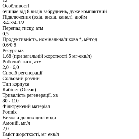
12
Особливості
очищає від 8 видів забруднень, дуже компактний
Підключення (вхід, вихід, канал), дюйм
3/4-3/4-1/2
Перепад тиску, атм
0,5
Продуктивність, номінальна/пікова *, м³/год
0.6/0.8
Ресурс м3
1,68 (при загальній жорсткості 5 мг-екв/л)
Робочий тиск, атм
2,0 - 6,0
Спосіб регенерації
Сольовий розчин
Тип корпуса
Кабінет (Ocean)
Тривалість регенерації, хв
80 - 110
Фільтруючий матеріал
Formix
Вимоги до вихідної води
Амоній, мг/л
2,0
Вміст жорсткості, мг-екв/л