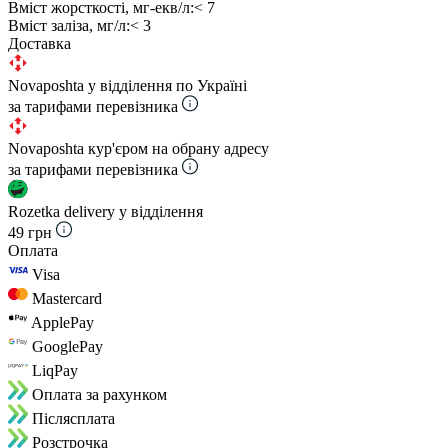
Вміст жорсткості, мг-екв/л:
< 7
Вміст заліза, мг/л:
< 3
Доставка
Novaposhta у відділення по Україні
за тарифами перевізника
Novaposhta кур'єром на обрану адресу
за тарифами перевізника
Rozetka delivery у відділення
49 грн
Оплата
Visa
Mastercard
ApplePay
GooglePay
LiqPay
Оплата за рахунком
Пiслясплата
Розстрочка