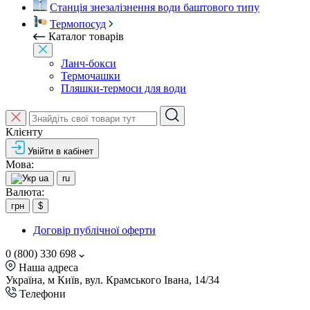
Станція знезалізнення води баштового типу
Термопосуд
Каталог товарів
Ланч-бокси
Термочашки
Пляшки-термоси для води
Клієнту
Увійти в кабінет
Мова:
ua
ru
Валюта:
грн
$
Договір публічної оферти
0 (800) 330 698
Наша адреса
Україна, м Київ, вул. Крамського Івана, 14/34
Телефони