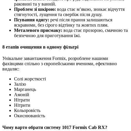
раковині та у ванній.
Проблем зі шкірою:
вода стає м’якою, зникає відчуття
стягнутості, лущення та свербіж після душу.
Псування одягу:
речі після прання залишаються
яскравими, без сірого відтінку та жовтих плям.
Металевого присмаку:
вода стає прозорою, смачною та
безпечною для приготування їжі.
8 етапів очищення в одному фільтрі
Унікальне завантаження Formix, розроблене нашими
фахівцями спільно з європейськими вченими, ефективно
видаляє:
Солі жорсткості
Залізо
Марганець
Амоній
Нітрати
Нітрити
Кольоровість
Окиснюваність
Чому варто обрати систему 1017 Formix Cab RX?