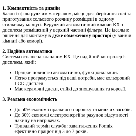
1. Компактність та дизайн
Балон із фільтруючим матеріалом, місце для зберігання солі та
приготування сольового розчину розміщені в одному
стильному корпусі. Керуючий автоматичний клапан RX з
дисплеєм розміщений у верхній частині фільтра. Це ідеальне
рішення для монтажу
в дуже обмеженому просторі
(у ванній
кімнаті або коморі).
2. Надійна автоматика
Система оснащена клапаном RX. Це надійний контролер із
дисплеєм, який:
Працює повністю автоматично, функціональний.
Легко програмується під ваші потреби, має кольоровий
LCD-дисплей.
Має керамічні диски, стійкі до зношування та корозії.
3. Реальна економічність
До 50% економії прального порошку та миючих засобів.
До 30% економії електроенергії за рахунок відсутності
накипу на нагрівачах.
Тривалий термін служби: завантаження Formix
ефективно працює від 3 до 7 років.