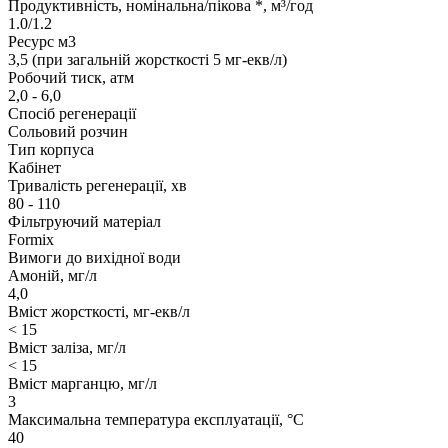
Продуктивність, номінальна/пікова *, м³/год
1.0/1.2
Ресурс м3
3,5 (при загальній жорсткості 5 мг-екв/л)
Робочий тиск, атм
2,0 - 6,0
Спосіб регенерації
Сольовий розчин
Тип корпуса
Кабінет
Тривалість регенерації, хв
80 - 110
Фільтруючий матеріал
Formix
Вимоги до вихідної води
Амоній, мг/л
4,0
Вміст жорсткості, мг-екв/л
< 15
Вміст заліза, мг/л
< 15
Вміст марганцю, мг/л
3
Максимальна температура експлуатації, °С
40