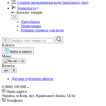
Станція знезалізнення води баштового типу
Термопосуд
Каталог товарів
Ланч-бокси
Термочашки
Пляшки-термоси для води
Клієнту
Увійти в кабінет
Мова:
ua
ru
Валюта:
грн
$
Договір публічної оферти
0 (800) 330 698
Наша адреса
Україна, м Київ, вул. Крамського Івана, 14/34
Телефони