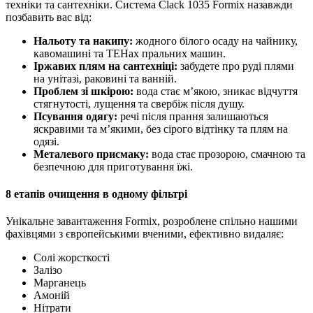
техніки та сантехніки. Система Clack 1035 Formix назавжди
позбавить вас від:
Нальоту та накипу:
жодного білого осаду на чайнику,
кавомашині та ТЕНах пральних машин.
Іржавих плям на сантехніці:
забудете про руді плями
на унітазі, раковині та ванній.
Проблем зі шкірою:
вода стає м’якою, зникає відчуття
стягнутості, лущення та свербіж після душу.
Псування одягу:
речі після прання залишаються
яскравими та м’якими, без сірого відтінку та плям на
одязі.
Металевого присмаку:
вода стає прозорою, смачною та
безпечною для приготування їжі.
8 етапів очищення в одному фільтрі
Унікальне завантаження Formix, розроблене спільно нашими
фахівцями з європейськими вченими, ефективно видаляє:
Солі жорсткості
Залізо
Марганець
Амоній
Нітрати