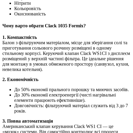
Нітрити
Кольоровість
Окиснюваність
Чому варто обрати Clack 1035 Formix?
1. Компактність
Балон з фільтруючим матеріалом, місце для зберігання солі та
приготування сольового розчину розміщені в одному
стильному корпусі. Керуючий клапан Clack WS1CI з дисплеєм
розміщений у верхній частині фільтра. Це ідеальне рішення
для монтажу в умовах обмеженого простору (санвузол, кухня,
невелика котельня).
2. Економічність
До 50% економії прального порошку та миючих засобів.
До 30% економії електроенергії (чисті нагрівальні
елементи працюють ефективніше).
Довговічність: фільтруючий матеріал служить від 3 до 7
років.
3. Повна автоматизація
Американський клапан керування Clack WS1 CI — це
«мозок» системи. Він самостійно контролює всі процеси