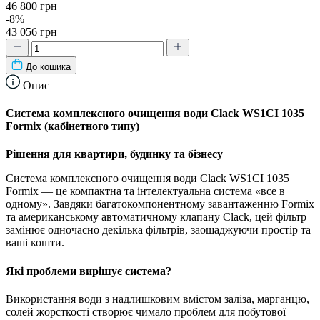
46 800 грн
-8%
43 056 грн
До кошика
Опис
Система комплексного очищення води Clack WS1CI 1035
Formix (кабінетного типу)
Рішення для квартири, будинку та бізнесу
Система комплексного очищення води Clack WS1CI 1035
Formix — це компактна та інтелектуальна система «все в
одному». Завдяки багатокомпонентному завантаженню Formix
та американському автоматичному клапану Clack, цей фільтр
замінює одночасно декілька фільтрів, заощаджуючи простір та
ваші кошти.
Які проблеми вирішує система?
Використання води з надлишковим вмістом заліза, марганцю,
солей жорсткості створює чимало проблем для побутової