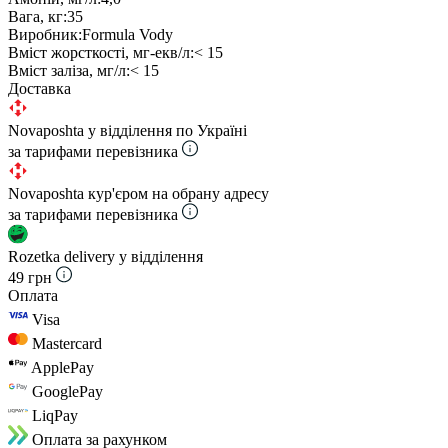
Вага, кг:
35
Виробник:
Formula Vody
Вміст жорсткості, мг-екв/л:
< 15
Вміст заліза, мг/л:
< 15
Доставка
Novaposhta у відділення по Україні
за тарифами перевізника
Novaposhta кур'єром на обрану адресу
за тарифами перевізника
Rozetka delivery у відділення
49 грн
Оплата
Visa
Mastercard
ApplePay
GooglePay
LiqPay
Оплата за рахунком