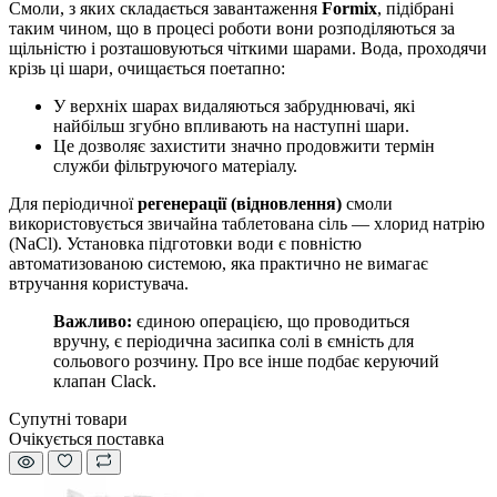
Смоли, з яких складається завантаження
Formix
, підібрані
таким чином, що в процесі роботи вони розподіляються за
щільністю і розташовуються чіткими шарами. Вода, проходячи
крізь ці шари, очищається поетапно:
У верхніх шарах видаляються забруднювачі, які
найбільш згубно впливають на наступні шари.
Це дозволяє захистити значно продовжити термін
служби фільтруючого матеріалу.
Для періодичної
регенерації (відновлення)
смоли
використовується звичайна таблетована сіль — хлорид натрію
(NaCl). Установка підготовки води є повністю
автоматизованою системою, яка практично не вимагає
втручання користувача.
Важливо:
єдиною операцією, що проводиться
вручну, є періодична засипка солі в ємність для
сольового розчину. Про все інше подбає керуючий
клапан Clack.
Супутні товари
Очікується поставка