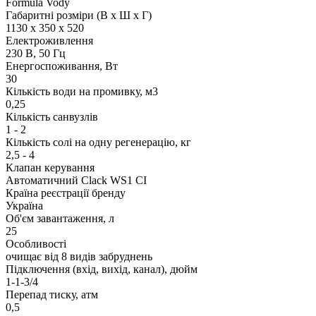
Formula Vody
Габаритні розміри (В х Ш х Г)
1130 х 350 х 520
Електроживлення
230 В, 50 Гц
Енергоспоживання, Вт
30
Кількість води на промивку, м3
0,25
Кількість санвузлів
1 - 2
Кількість солі на одну регенерацію, кг
2,5 - 4
Клапан керування
Автоматичний Clack WS1 СI
Країна реєстрації бренду
Україна
Об'єм завантаження, л
25
Особливості
очищає від 8 видів забруднень
Підключення (вхід, вихід, канал), дюйм
1-1-3/4
Перепад тиску, атм
0,5