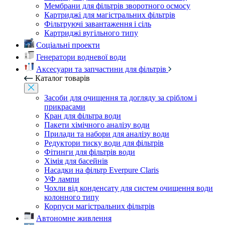
Мембрани для фільтрів зворотного осмосу
Картриджі для магістральних фільтрів
Фільтруючі завантаження і сіль
Картриджі вугільного типу
Соціальні проекти
Генератори водневої води
Аксесуари та запчастини для фільтрів
Каталог товарів
Засоби для очищення та догляду за сріблом і
прикрасами
Кран для фільтра води
Пакети хімічного аналізу води
Прилади та набори для аналізу води
Редуктори тиску води для фільтрів
Фітинги для фільтрів води
Хімія для басейнів
Насадки на фільтр Everpure Claris
УФ лампи
Чохли від конденсату для систем очищення води
колонного типу
Корпуси магістральних фільтрів
Автономне живлення