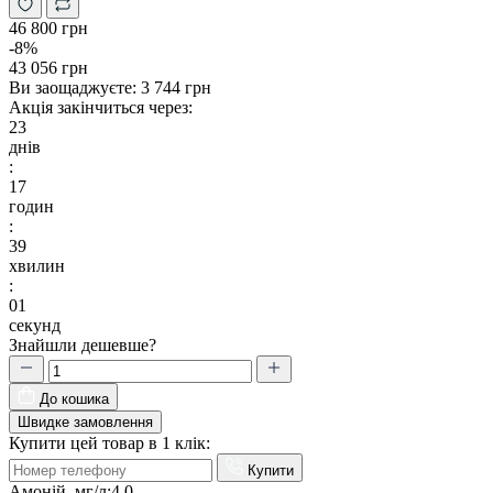
46 800 грн
-8%
43 056 грн
Ви заощаджуєте:
3 744 грн
Акція закінчиться через:
23
днів
:
17
годин
:
39
хвилин
:
00
секунд
Знайшли дешевше?
До кошика
Швидке замовлення
Купити цей товар в 1 клік:
Купити
Амоній, мг/л:
4,0