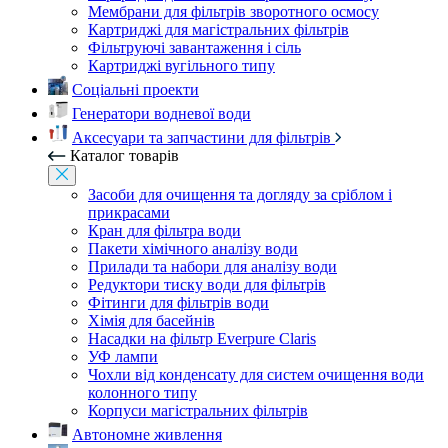
Мембрани для фільтрів зворотного осмосу
Картриджі для магістральних фільтрів
Фільтруючі завантаження і сіль
Картриджі вугільного типу
Соціальні проекти
Генератори водневої води
Аксесуари та запчастини для фільтрів
Каталог товарів
Засоби для очищення та догляду за сріблом і
прикрасами
Кран для фільтра води
Пакети хімічного аналізу води
Прилади та набори для аналізу води
Редуктори тиску води для фільтрів
Фітинги для фільтрів води
Хімія для басейнів
Насадки на фільтр Everpure Claris
УФ лампи
Чохли від конденсату для систем очищення води
колонного типу
Корпуси магістральних фільтрів
Автономне живлення