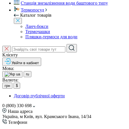
Станція знезалізнення води баштового типу
Термопосуд
Каталог товарів
Ланч-бокси
Термочашки
Пляшки-термоси для води
Клієнту
Увійти в кабінет
Мова:
ua
ru
Валюта:
грн
$
Договір публічної оферти
0 (800) 330 698
Наша адреса
Україна, м Київ, вул. Крамського Івана, 14/34
Телефони