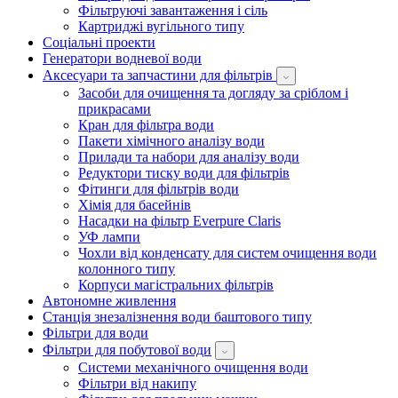
Фільтруючі завантаження і сіль
Картриджі вугільного типу
Соціальні проекти
Генератори водневої води
Аксесуари та запчастини для фільтрів
Засоби для очищення та догляду за сріблом і
прикрасами
Кран для фільтра води
Пакети хімічного аналізу води
Прилади та набори для аналізу води
Редуктори тиску води для фільтрів
Фітинги для фільтрів води
Хімія для басейнів
Насадки на фільтр Everpure Claris
УФ лампи
Чохли від конденсату для систем очищення води
колонного типу
Корпуси магістральних фільтрів
Автономне живлення
Станція знезалізнення води баштового типу
Фільтри для води
Фільтри для побутової води
Системи механічного очищення води
Фільтри від накипу