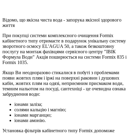
Відомо, що якісна чиста вода - запорука якісної здорового
життя
При покупці системи комплексного очищення Formix
кабінетного типу отримаєте в подарунок унікальну систему
зворотного осмосу EL'AGUA 50, а також безкоштовну
послугу на монтаж фахівцями сервісного центру "ІВІК
Формула Води" Акція поширюється на системи Formix 835 і
Formix 1035.
Якщо Ви неодноразово стикалися в побуті з проблемами
появи жовтих плям і іржі на поверхні раковин і душових
кабін, жовтих плям на одязі, неприємним присмаком води,
темним нальотом на посуді, сантехніці - це очевидна ознака
забруднення води:
іонами заліза;
солями кальцію і магнію;
іонами марганцю;
іонами амонію.
Установка фільтрів кабінетного типу Formix допоможе