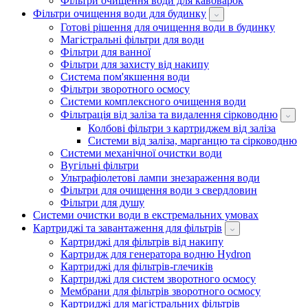
Фільтри очищення води для кавоварок
Фільтри очищення води для будинку
Готові рішення для очищення води в будинку
Магістральні фільтри для води
Фільтри для ванної
Фільтри для захисту від накипу
Система пом'якшення води
Фільтри зворотного осмосу
Системи комплексного очищення води
Фільтрація від заліза та видалення сірководню
Колбові фільтри з картриджем від заліза
Системи від заліза, марганцю та сірководню
Системи механічної очистки води
Вугільні фільтри
Ультрафіолетові лампи знезараження води
Фільтри для очищення води з свердловин
Фільтри для душу
Системи очистки води в екстремальних умовах
Картриджі та завантаження для фільтрів
Картриджі для фільтрів від накипу
Картридж для генератора водню Hydron
Картриджі для фільтрів-глечиків
Картриджі для систем зворотного осмосу
Мембрани для фільтрів зворотного осмосу
Картриджі для магістральних фільтрів