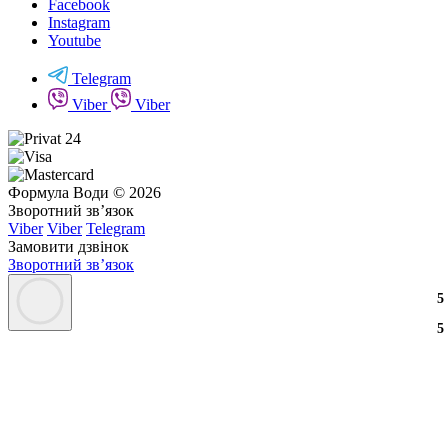
Facebook
Instagram
Youtube
Telegram
Viber
Viber
Формула Води © 2026
Зворотний зв’язок
Viber
Viber
Telegram
Замовити дзвінок
Зворотний зв’язок
3
2
3
5
3
2
3
5