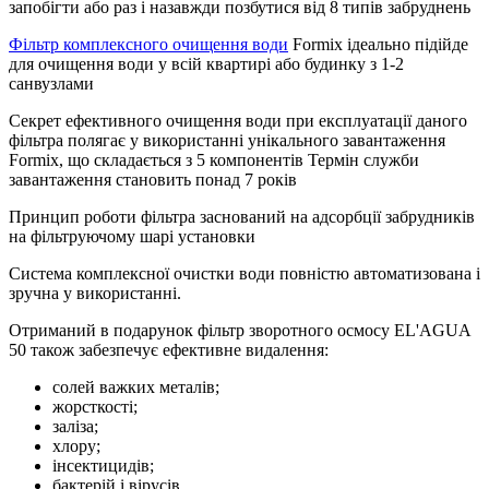
запобігти або раз і назавжди позбутися від 8 типів забруднень
Фільтр комплексного очищення води
Formix ідеально підійде
для очищення води у всій квартирі або будинку з 1-2
санвузлами
Секрет ефективного очищення води при експлуатації даного
фільтра полягає у використанні унікального завантаження
Formix, що складається з 5 компонентів Термін служби
завантаження становить понад 7 років
Принцип роботи фільтра заснований на адсорбції забрудників
на фільтруючому шарі установки
Система комплексної очистки води повністю автоматизована і
зручна у використанні.
Отриманий в подарунок фільтр зворотного осмосу EL'AGUA
50 також забезпечує ефективне видалення:
солей важких металів;
жорсткості;
заліза;
хлору;
інсектицидів;
бактерій і вірусів.