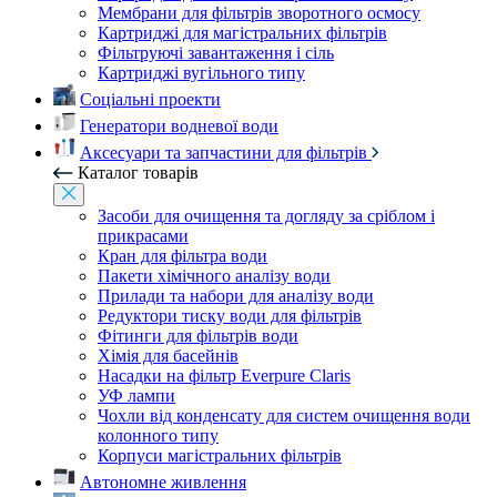
Мембрани для фільтрів зворотного осмосу
Картриджі для магістральних фільтрів
Фільтруючі завантаження і сіль
Картриджі вугільного типу
Соціальні проекти
Генератори водневої води
Аксесуари та запчастини для фільтрів
Каталог товарів
Засоби для очищення та догляду за сріблом і
прикрасами
Кран для фільтра води
Пакети хімічного аналізу води
Прилади та набори для аналізу води
Редуктори тиску води для фільтрів
Фітинги для фільтрів води
Хімія для басейнів
Насадки на фільтр Everpure Claris
УФ лампи
Чохли від конденсату для систем очищення води
колонного типу
Корпуси магістральних фільтрів
Автономне живлення