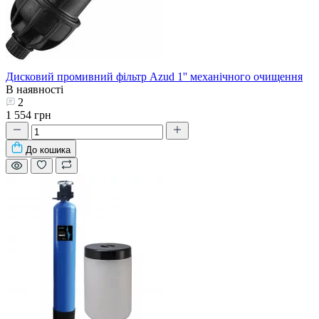
Дисковий промивний фільтр Azud 1'' механічного очищення
В наявності
2
1 554 грн
До кошика