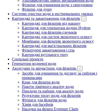
Ультрафіолетові лампи знезараження води
Фільтри для очищення води з свердловин
Фільтри для душу
Системи очистки води в екстремальних умовах
Картриджі та завантаження для фільтрів
Картриджі для фільтрів від накипу
Картридж для генератора водню Hydron
Картриджі для фільтрів-глечиків
Картриджі для систем зворотного осмосу
Мембрани для фільтрів зворотного осмосу
Картриджі для магістральних фільтрів
Фільтруючі завантаження і сіль
Картриджі вугільного типу
Соціальні проекти
Генератори водневої води
Аксесуари та запчастини для фільтрів
Засоби для очищення та догляду за сріблом і
прикрасами
Кран для фільтра води
Пакети хімічного аналізу води
Прилади та набори для аналізу води
Редуктори тиску води для фільтрів
Фітинги для фільтрів води
Хімія для басейнів
Насадки на фільтр Everpure Claris