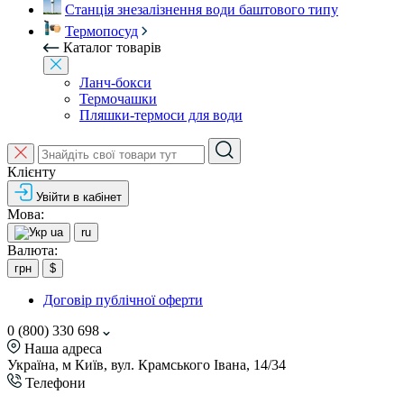
Станція знезалізнення води баштового типу
Термопосуд
Каталог товарів
Ланч-бокси
Термочашки
Пляшки-термоси для води
Клієнту
Увійти в кабінет
Мова:
ua
ru
Валюта:
грн
$
Договір публічної оферти
0 (800) 330 698
Наша адреса
Україна, м Київ, вул. Крамського Івана, 14/34
Телефони