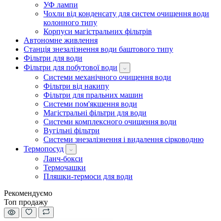
УФ лампи
Чохли від конденсату для систем очищення води
колонного типу
Корпуси магістральних фільтрів
Автономне живлення
Станція знезалізнення води баштового типу
Фільтри для води
Фільтри для побутової води
Системи механічного очищення води
Фільтри від накипу
Фільтри для пральних машин
Системи пом'якшення води
Магістральні фільтри для води
Системи комплексного очищення води
Вугільні фільтри
Системи знезалізнення і видалення сірководню
Термопосуд
Ланч-бокси
Термочашки
Пляшки-термоси для води
Рекомендуємо
Топ продажу